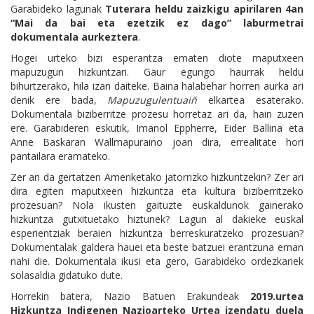
Garabideko lagunak
Tuterara heldu zaizkigu apirilaren 4an
“Mai da bai eta ezetzik ez dago” laburmetrai
dokumentala aurkeztera
.
Hogei urteko bizi esperantza ematen diote maputxeen
mapuzugun hizkuntzari. Gaur egungo haurrak heldu
bihurtzerako, hila izan daiteke. Baina halabehar horren aurka ari
denik ere bada,
Mapuzugulentuaiñ
elkartea esaterako.
Dokumentala biziberritze prozesu horretaz ari da, hain zuzen
ere. Garabideren eskutik, Imanol Eppherre, Eider Ballina eta
Anne Baskaran Wallmapuraino joan dira, errealitate hori
pantailara eramateko.
Zer ari da gertatzen Ameriketako jatorrizko hizkuntzekin? Zer ari
dira egiten maputxeen hizkuntza eta kultura biziberritzeko
prozesuan? Nola ikusten gaituzte euskaldunok gainerako
hizkuntza gutxituetako hiztunek? Lagun al dakieke euskal
esperientziak beraien hizkuntza berreskuratzeko prozesuan?
Dokumentalak galdera hauei eta beste batzuei erantzuna eman
nahi die. Dokumentala ikusi eta gero, Garabideko ordezkariek
solasaldia gidatuko dute.
Horrekin batera, Nazio Batuen Erakundeak
2019.urtea
Hizkuntza Indigenen Nazioarteko Urtea izendatu duela