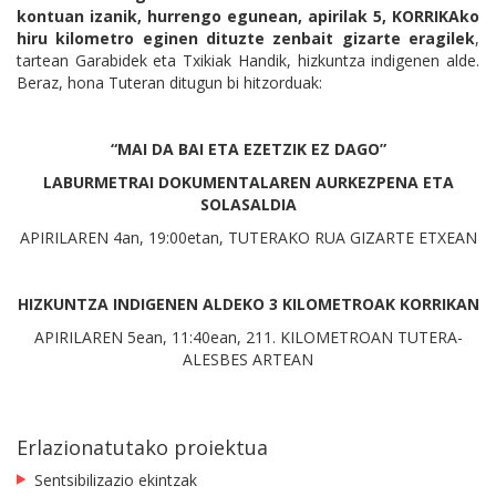
kontuan izanik, hurrengo egunean, apirilak 5, KORRIKAko
hiru kilometro eginen dituzte zenbait gizarte eragilek
,
tartean Garabidek eta Txikiak Handik, hizkuntza indigenen alde.
Beraz, hona Tuteran ditugun bi hitzorduak:
“MAI DA BAI ETA EZETZIK EZ DAGO”
LABURMETRAI DOKUMENTALAREN AURKEZPENA ETA
SOLASALDIA
APIRILAREN 4an, 19:00etan, TUTERAKO RUA GIZARTE ETXEAN
HIZKUNTZA INDIGENEN ALDEKO 3 KILOMETROAK KORRIKAN
APIRILAREN 5ean, 11:40ean, 211. KILOMETROAN TUTERA-
ALESBES ARTEAN
Erlazionatutako proiektua
Sentsibilizazio ekintzak