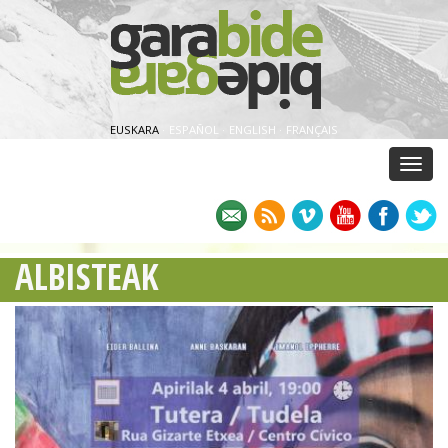
EUSKARA
·
ESPAÑOL
·
ENGLISH
·
FRANÇAIS
Menu
ALBISTEAK