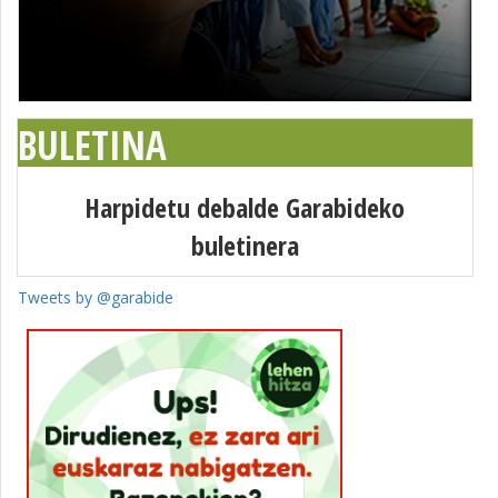
BULETINA
Harpidetu debalde Garabideko
buletinera
Tweets by @garabide