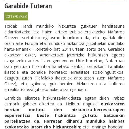
Garabide Tuteran
2019/03/28
Txikiak Handi munduko hizkuntza gutxituen handitasuna
aldarrikatzeko eta haien arteko zubiak eraikitzeko Nafarroa
Oinezen sortutako egitasmo iraunkorra da, eta ugariak dira
orain arte Europa eta munduko hizkuntza gutxituekin izandako
hartu-emanak. Horietako bat 2011.urtean sortu zen, Garabide
elkarteari esker, Ameriketako jatorrizko hizkuntzen egoera
ezagutzeko aukera izan genuenean. Urte horretan, Nafarroan
izan genituen hizkuntza hauetako zenbait ordezkari. Tafallako
ikastola eta zonalde horretako errealitate soziolinguistikoa
ezagutu zuten (Tafallako ikastolak antolatzen zuen Nafarroa
Oinez); eta, gainera, guk beraien hizkuntzen eta kulturen
errealitatea ezagutzeko aukera izan genuen.
Garabide elkartea hizkuntza-lankidetza egiten duen irabazi
asmorik gabeko elkartea da. Helburu nagusia
euskararen
herrian metatu den hizkuntza-berreskurapen
esperientzia beste hizkuntza gutxitu batzuekin
partekatzea da. Horretan dihardu munduko hainbat
txokoetako jatorrizko hizkuntzekin
; eta, oraingo honetan,