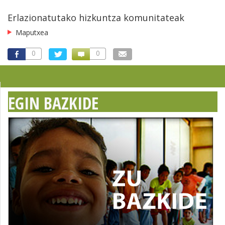
Erlazionatutako hizkuntza komunitateak
Maputxea
0
0
EGIN BAZKIDE