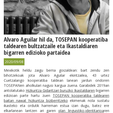
Alvaro Aguilar hil da, TOSEPAN kooperatiba
taldearen bultzatzaile eta Ikastaldiaren
bigarren edizioko partaidea
2020/09/08
Mexikotik heldu zaigu berria goizaldean: bart zendu zen
bihotzekoak jota Alvaro Aguilar ekintzailea, 43 urtez
Cuetzalango kooperatiba taldean lanean jardun ondoren
TOSEPANen aholkulari nagusi kargua zuena. Garabidek 2019an
antolatutako
Hizkuntza Gidaritzari buruzko Ikastaldiaren
bigarren
edizioan parte hartu zuen
TOSEPAN kooperatiba taldearen
baitan nawat hizkuntza biziberritzeko
ekimenak nola sustatu
ikasteko eta ordutik harreman estua izan dugu, batez ere
elkarlanean lantzen ari garen
plan linguistiko-identitarioa
ren