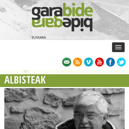
EUSKARA
·
ESPAÑOL
·
ENGLISH
·
FRANÇAIS
Menu
ALBISTEAK