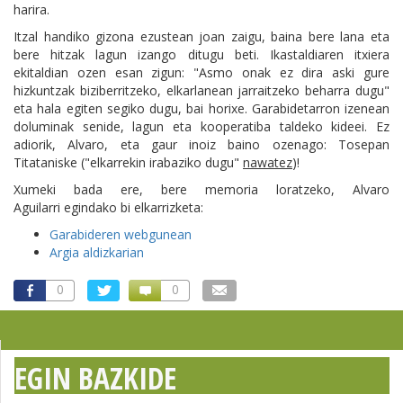
harira.
Itzal handiko gizona ezustean joan zaigu, baina bere lana eta
bere hitzak lagun izango ditugu beti. Ikastaldiaren itxiera
ekitaldian ozen esan zigun: "Asmo onak ez dira aski gure
hizkuntzak biziberritzeko, elkarlanean jarraitzeko beharra dugu"
eta hala egiten segiko dugu, bai horixe. Garabidetarron izenean
doluminak senide, lagun eta kooperatiba taldeko kideei. Ez
adiorik, Alvaro, eta gaur inoiz baino ozenago: Tosepan
Titataniske ("elkarrekin irabaziko dugu"
nawatez
)!
Xumeki bada ere, bere memoria loratzeko, Alvaro
Aguilarri egindako bi elkarrizketa:
Garabideren webgunean
Argia aldizkarian
0
0
EGIN BAZKIDE