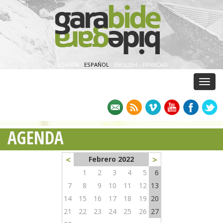
EUSKARA
·
ESPAÑOL
·
ENGLISH
·
FRANÇAIS
Menu
AGENDA
<
>
Febrero 2022
1
2
3
4
5
6
7
8
9
10
11
12
13
14
15
16
17
18
19
20
21
22
23
24
25
26
27