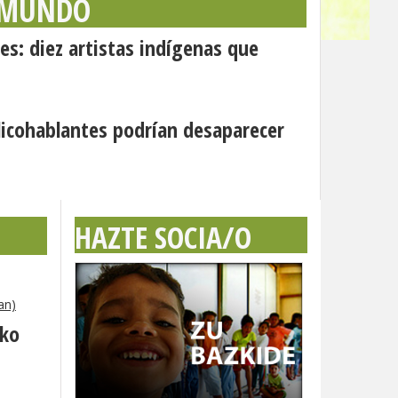
 MUNDO
es: diez artistas indígenas que
icohablantes podrían desaparecer
HAZTE SOCIA/O
an)
eko