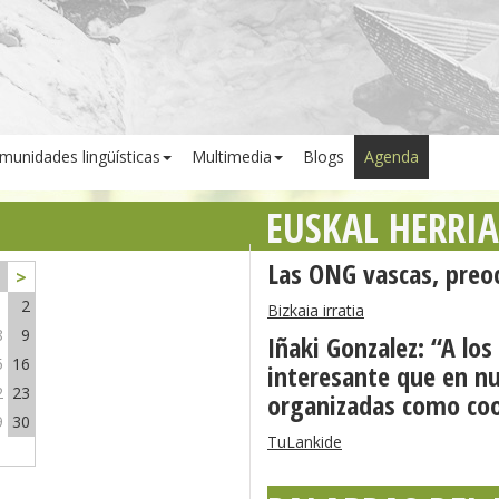
munidades lingüísticas
Multimedia
Blogs
Agenda
EUSKAL HERRI
Las ONG vascas, preoc
>
1
2
Bizkaia irratia
8
9
Iñaki Gonzalez: “A lo
5
16
interesante que en nu
2
23
organizadas como coo
9
30
TuLankide