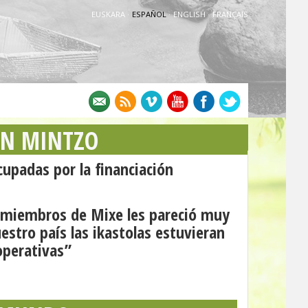
EUSKARA
·
ESPAÑOL
·
ENGLISH
·
FRANÇAIS
AN MINTZO
upadas por la financiación
s miembros de Mixe les pareció muy
estro país las ikastolas estuvieran
perativas”