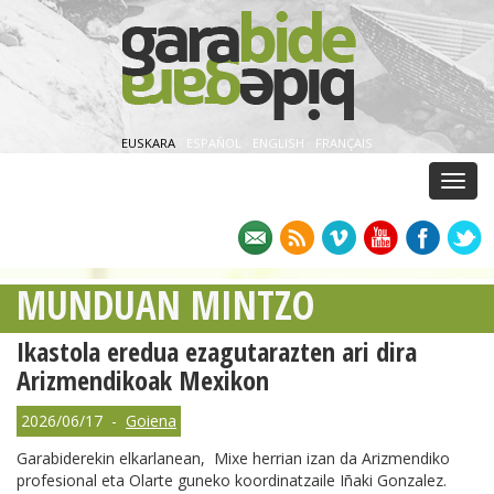
EUSKARA
·
ESPAÑOL
·
ENGLISH
·
FRANÇAIS
Menu
MUNDUAN MINTZO
Ikastola eredua ezagutarazten ari dira
Arizmendikoak Mexikon
2026/06/17 -
Goiena
Garabiderekin elkarlanean, Mixe herrian izan da Arizmendiko
profesional eta Olarte guneko koordinatzaile Iñaki Gonzalez.