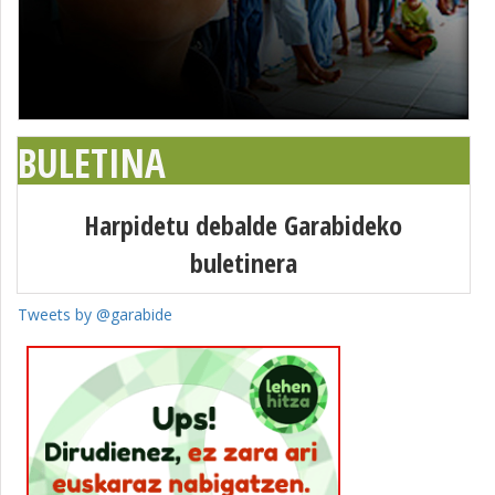
BULETINA
Harpidetu debalde Garabideko
buletinera
Tweets by @garabide