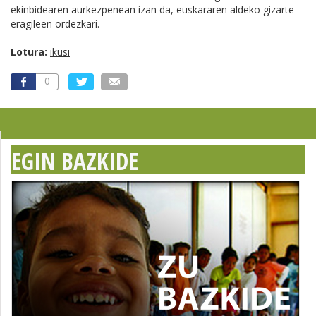
ekinbidearen aurkezpenean izan da, euskararen aldeko gizarte
eragileen ordezkari.
Lotura:
ikusi
0
EGIN BAZKIDE