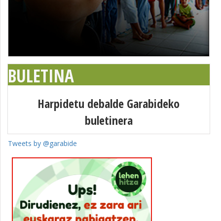
BULETINA
Harpidetu debalde Garabideko
buletinera
Tweets by @garabide