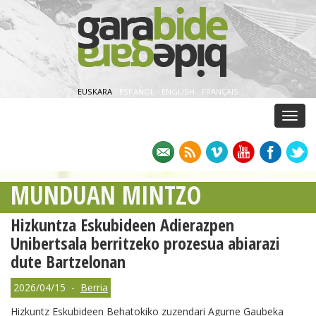
EUSKARA
·
ESPAÑOL
·
ENGLISH
·
FRANÇAIS
Menu
MUNDUAN MINTZO
Hizkuntza Eskubideen Adierazpen
Unibertsala berritzeko prozesua abiarazi
dute Bartzelonan
2026/04/15 -
Berria
Hizkuntz Eskubideen Behatokiko zuzendari Agurne Gaubeka