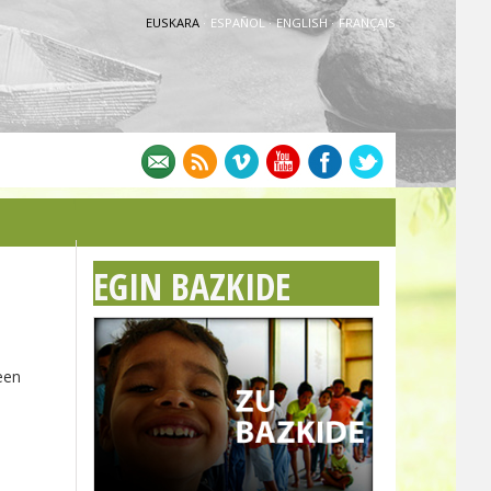
EUSKARA
·
ESPAÑOL
·
ENGLISH
·
FRANÇAIS
EGIN BAZKIDE
een