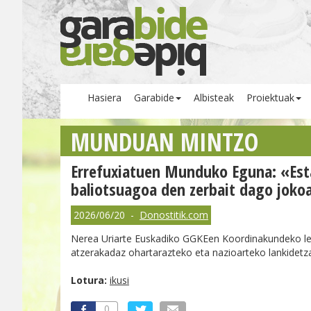
Hasiera
Garabide
Albisteak
Proiektuak
MUNDUAN MINTZO
Errefuxiatuen Munduko Eguna: «Esta
baliotsuagoa den zerbait dago joko
2026/06/20 -
Donostitik.com
Nerea Uriarte Euskadiko GGKEen Koordinakundeko leh
atzerakadaz ohartarazteko eta nazioarteko lankidetza
Lotura:
ikusi
0