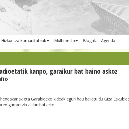
Hizkuntza komunitateak
Multimedia
Blogak
Agenda
dioetatik kanpo, garaikur bat baino askoz
an»
endakariak eta Garabideko kideak egun hau baliatu du Giza Eskubid
ren garrantzia aldarrikatzeko.