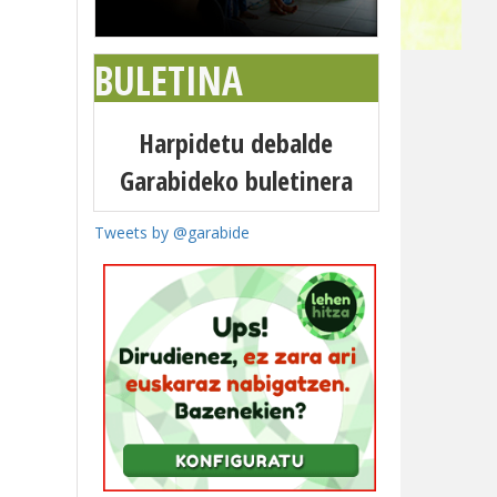
BULETINA
Harpidetu debalde
Garabideko buletinera
Tweets by @garabide