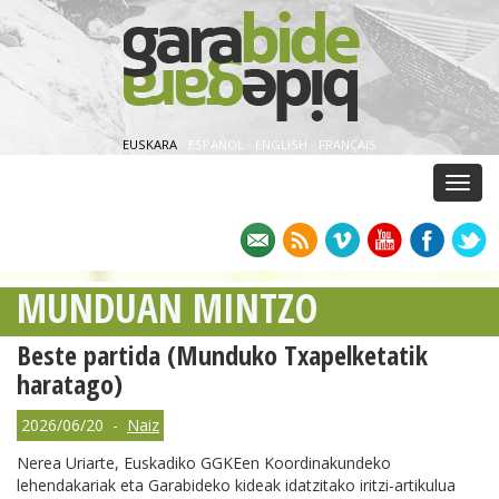
EUSKARA
·
ESPAÑOL
·
ENGLISH
·
FRANÇAIS
Menu
MUNDUAN MINTZO
Beste partida (Munduko Txapelketatik
haratago)
2026/06/20 -
Naiz
Nerea Uriarte, Euskadiko GGKEen Koordinakundeko
lehendakariak eta Garabideko kideak idatzitako iritzi-artikulua