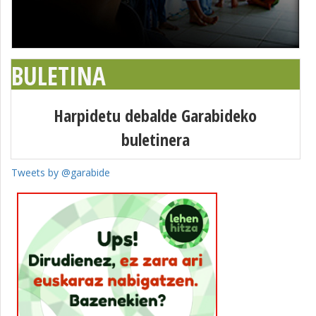
BULETINA
Harpidetu debalde Garabideko
buletinera
Tweets by @garabide