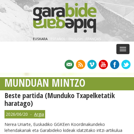
EUSKARA
·
ESPAÑOL
·
ENGLISH
·
FRANÇAIS
Menu
MUNDUAN MINTZO
Beste partida (Munduko Txapelketatik
haratago)
2026/06/20 -
Argia
Nerea Uriarte, Euskadiko GGKEen Koordinakundeko
lehendakariak eta Garabideko kideak idatzitako iritzi-artikulua