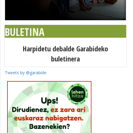
BULETINA
Harpidetu debalde Garabideko
buletinera
Tweets by @garabide