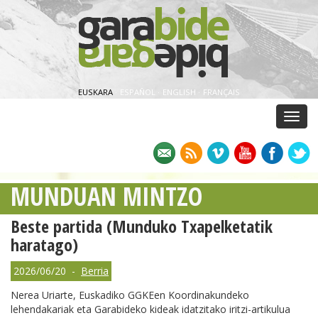
EUSKARA
·
ESPAÑOL
·
ENGLISH
·
FRANÇAIS
Menu
MUNDUAN MINTZO
Beste partida (Munduko Txapelketatik
haratago)
2026/06/20 -
Berria
Nerea Uriarte, Euskadiko GGKEen Koordinakundeko
lehendakariak eta Garabideko kideak idatzitako iritzi-artikulua