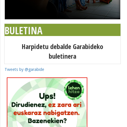
BULETINA
Harpidetu debalde Garabideko
buletinera
Tweets by @garabide