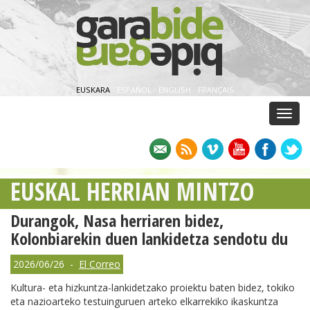
EUSKARA
·
ESPAÑOL
·
ENGLISH
·
FRANÇAIS
Menu
EUSKAL HERRIAN MINTZO
Durangok, Nasa herriaren bidez,
Kolonbiarekin duen lankidetza sendotu du
2026/06/26 -
El Correo
Kultura- eta hizkuntza-lankidetzako proiektu baten bidez, tokiko
eta nazioarteko testuinguruen arteko elkarrekiko ikaskuntza