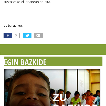
sustatzeko elkarlanean ari dira.
Lotura:
ikusi
0
EGIN BAZKIDE