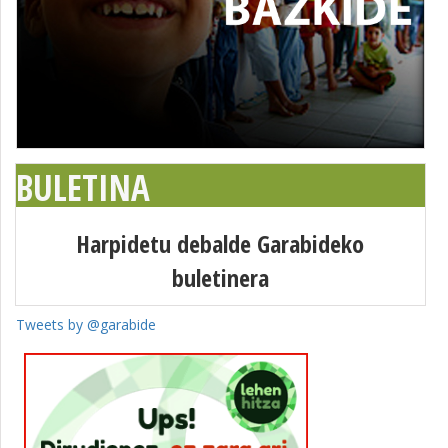
BULETINA
Harpidetu debalde Garabideko
buletinera
Tweets by @garabide