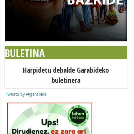
BULETINA
Harpidetu debalde Garabideko
buletinera
Tweets by @garabide