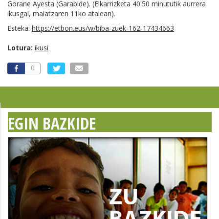
Gorane Ayesta (Garabide). (Elkarrizketa 40:50 minututik aurrera
ikusgai, maiatzaren 11ko atalean).
Esteka:
https://etbon.eus/w/biba-zuek-162-17434663
Lotura:
ikusi
0
EGIN BAZKIDE