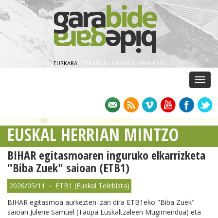
EUSKARA
·
ESPAÑOL
·
ENGLISH
·
FRANÇAIS
Menu
EUSKAL HERRIAN MINTZO
BIHAR egitasmoaren inguruko elkarrizketa
"Biba Zuek" saioan (ETB1)
2026/05/11 -
ETB1 (Euskal Telebista)
BIHAR egitasmoa aurkezten izan dira ETB1eko "Biba Zuek"
saioan Julene Samuel (Taupa Euskaltzaleen Mugimendua) eta