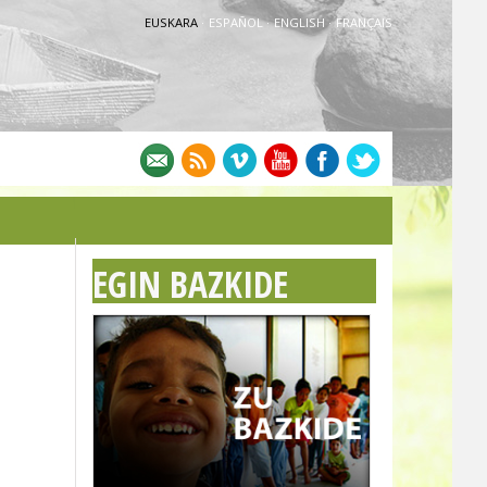
EUSKARA
·
ESPAÑOL
·
ENGLISH
·
FRANÇAIS
EGIN BAZKIDE