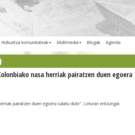
Hizkuntza komunitateak
Multimedia
Blogak
Agenda
O
olonbiako nasa herriak pairatzen duen egoera
rriak pairatzen duen egoera salatu dute". Loturan entzungai: