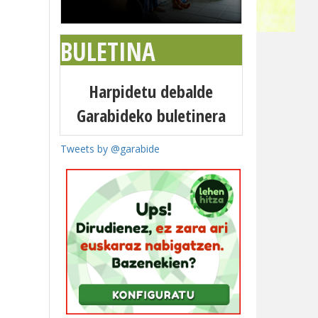
BULETINA
Harpidetu debalde
Garabideko buletinera
Tweets by @garabide