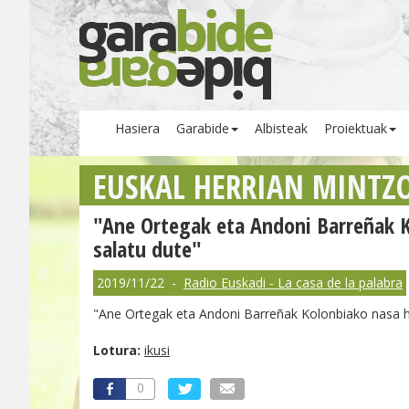
Hasiera
Garabide
Albisteak
Proiektuak
EUSKAL HERRIAN MINTZ
"Ane Ortegak eta Andoni Barreñak K
salatu dute"
2019/11/22 -
Radio Euskadi - La casa de la palabra
"Ane Ortegak eta Andoni Barreñak Kolonbiako nasa he
Lotura:
ikusi
0