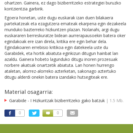
ohartzen. Gainera, ez dago biziberritzeko estrategiei buruzko
kontzientzia garbirik.
Egoera honetan, uste dugu euskarak izan duen bilakaera
partekatzeak eta ezagutzera emateak ekarpena egin dezakeela
munduko bazterreko hizkuntzen plazan. Nolanahi, argi dugu
euskararen berreskuratze bidean aurrerapausoekin batera oker
egindakoak ere izan direla, kritika ere egin behar dela.
Egindakoaren errebisio kritikoa egin datekeela uste du
Garabidek, eta hortik abiatuta eginkizun ditugun hainbat lan
azaldu. Gainera hobeto lagunduko ditugu inoren prozesuak
norbere akatsak onartzetik abiatuta. Lan honen hurrengo
ataletan, alorrez-alorreko azterketan, sakonago aztertuko
ditugu alderdi onekin batera izandako hutsegiteak ere.
Material osagarria:
Garabide - I Hizkuntzak biziberritzeko gako batzuk
| 1.5 Mb.
0
0