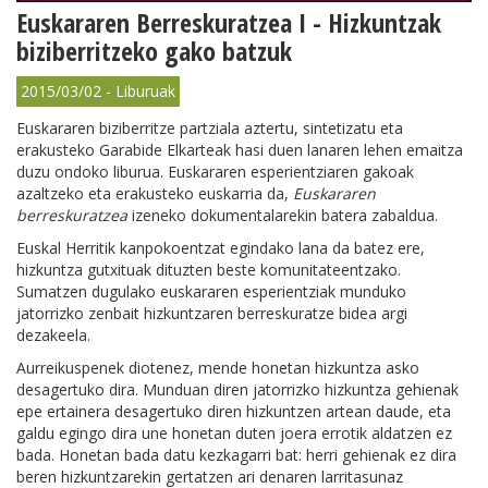
Euskararen Berreskuratzea I - Hizkuntzak
biziberritzeko gako batzuk
2015/03/02 - Liburuak
Euskararen biziberritze partziala aztertu, sintetizatu eta
erakusteko Garabide Elkarteak hasi duen lanaren lehen emaitza
duzu ondoko liburua. Euskararen esperientziaren gakoak
azaltzeko eta erakusteko euskarria da,
Euskararen
berreskuratzea
izeneko dokumentalarekin batera zabaldua.
Euskal Herritik kanpokoentzat egindako lana da batez ere,
hizkuntza gutxituak dituzten beste komunitateentzako.
Sumatzen dugulako euskararen esperientziak munduko
jatorrizko zenbait hizkuntzaren berreskuratze bidea argi
dezakeela.
Aurreikuspenek diotenez, mende honetan hizkuntza asko
desagertuko dira. Munduan diren jatorrizko hizkuntza gehienak
epe ertainera desagertuko diren hizkuntzen artean daude, eta
galdu egingo dira une honetan duten joera errotik aldatzen ez
bada. Honetan bada datu kezkagarri bat: herri gehienak ez dira
beren hizkuntzarekin gertatzen ari denaren larritasunaz