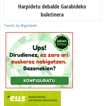
Harpidetu debalde Garabideko
buletinera
Tweets by @garabide