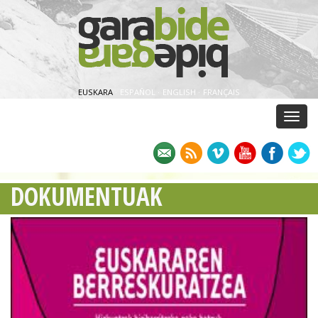
EUSKARA
·
ESPAÑOL
·
ENGLISH
·
FRANÇAIS
Menu
DOKUMENTUAK