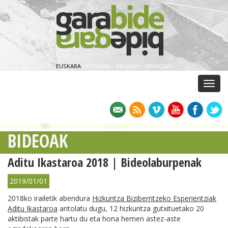
EUSKARA
·
ESPAÑOL
·
ENGLISH
·
FRANÇAIS
Menu
BIDEOAK
Aditu Ikastaroa 2018 | Bideolaburpenak
2019/01/01
2018ko irailetik abendura
Hizkuntza Biziberritzeko Esperientziak
Aditu Ikastaroa
antolatu dugu, 12 hizkuntza gutxituetako 20
aktibistak parte hartu du eta hona hemen astez-aste