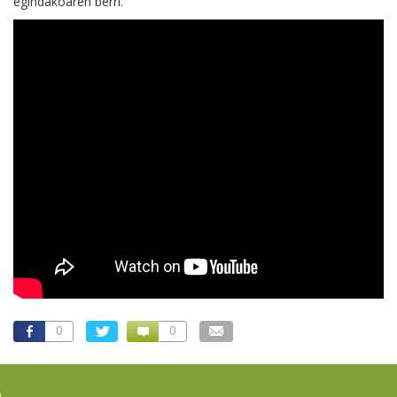
egindakoaren berri.
0
0