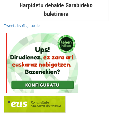
Harpidetu debalde Garabideko
buletinera
Tweets by @garabide