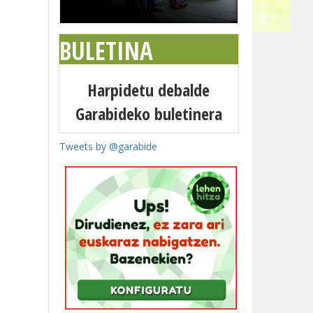
BULETINA
Harpidetu debalde
Garabideko buletinera
Tweets by @garabide