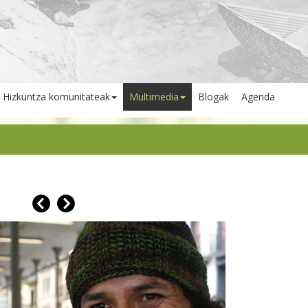
Hizkuntza komunitateak
Multimedia
Blogak
Agenda