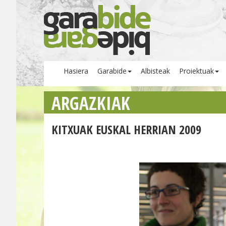
Hasiera
Garabide
Albisteak
Proiektuak
ARGAZKIAK
KITXUAK EUSKAL HERRIAN 2009