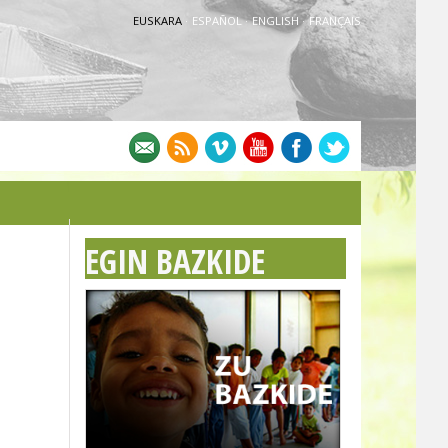
EUSKARA
·
ESPAÑOL
·
ENGLISH
·
FRANÇAIS
EGIN BAZKIDE