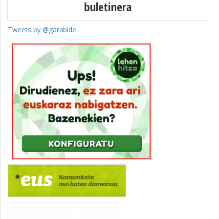
buletinera
Tweets by @garabide