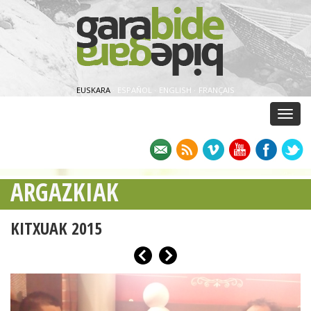
EUSKARA
·
ESPAÑOL
·
ENGLISH
·
FRANÇAIS
Menu
ARGAZKIAK
KITXUAK 2015