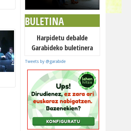
BULETINA
Harpidetu debalde
Garabideko buletinera
Tweets by @garabide