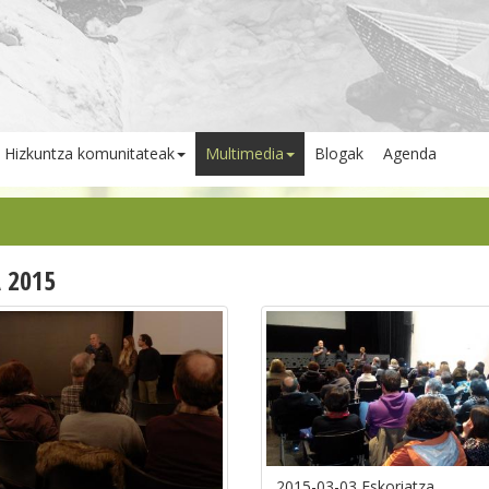
Hizkuntza komunitateak
Multimedia
Blogak
Agenda
 2015
2015-03-03 Eskoriatza