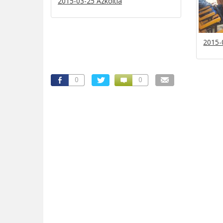
2015-03-25 Azkoitia
2015-
0
0