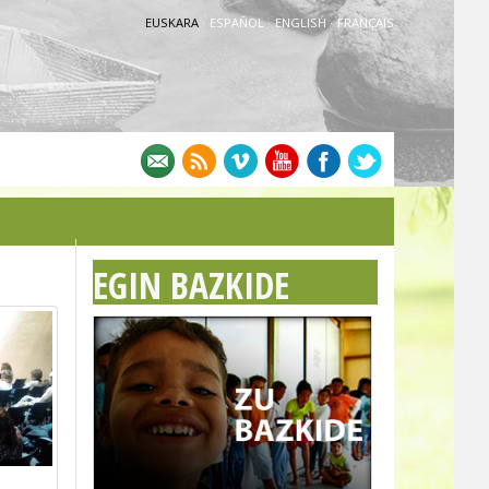
EUSKARA
·
ESPAÑOL
·
ENGLISH
·
FRANÇAIS
EGIN BAZKIDE