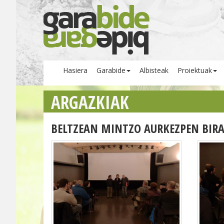
Hasiera
Garabide
Albisteak
Proiektuak
ARGAZKIAK
BELTZEAN MINTZO AURKEZPEN BIRA