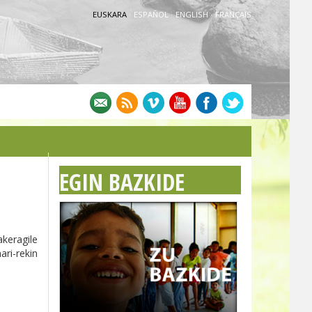
EUSKARA
·
ESPAÑOL
·
ENGLISH
·
FRANÇAIS
EGIN BAZKIDE
keragile
ri-rekin