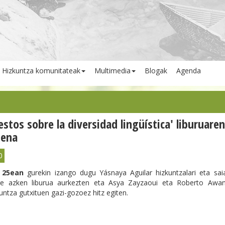
Hizkuntza komunitateak
Multimedia
Blogak
Agenda
estos sobre la diversidad lingüística' liburuaren
pena
0
n 25ean
gurekin izango dugu Yásnaya Aguilar hizkuntzalari eta saia
e azken liburua aurkezten eta Asya Zayzaoui eta Roberto Awana
untza gutxituen gazi-gozoez hitz egiten.