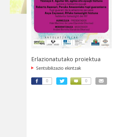
Erlazionatutako proiektua
Sentsibilizazio ekintzak
0
0