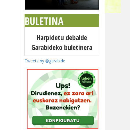
BULETINA
Harpidetu debalde
Garabideko buletinera
Tweets by @garabide