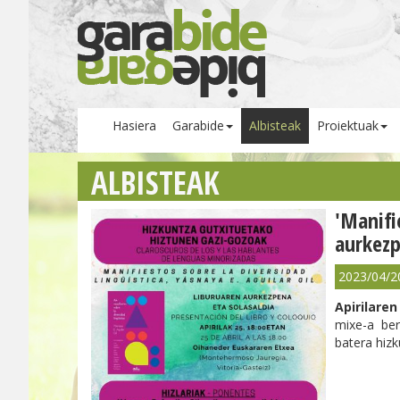
Hasiera
Garabide
Albisteak
Proiektuak
ALBISTEAK
'Manifi
aurkez
2023/04/2
Apirilare
mixe-a ber
batera hizk