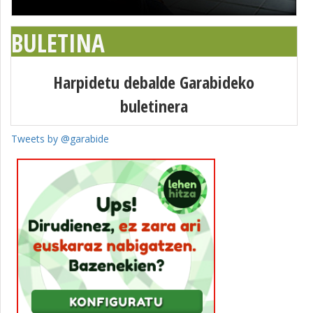
BULETINA
Harpidetu debalde Garabideko
buletinera
Tweets by @garabide