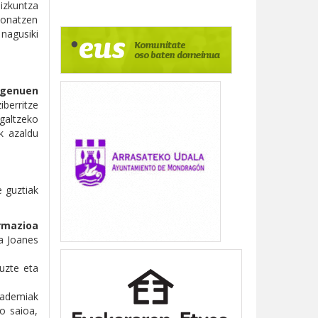
Hizkuntza
zionatzen
 nagusiki
 genuen
berritze
galtzeko
k azaldu
e guztiak
rmazioa
ta Joanes
uzte eta
kademiak
ko saioa,