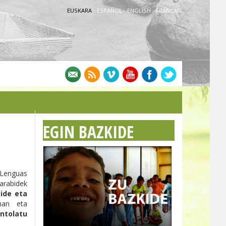
EUSKARA
·
ESPAÑOL
·
ENGLISH
·
FRANÇAIS
EGIN BAZKIDE
 Lenguas
rabidek
ide eta
man eta
ntolatu