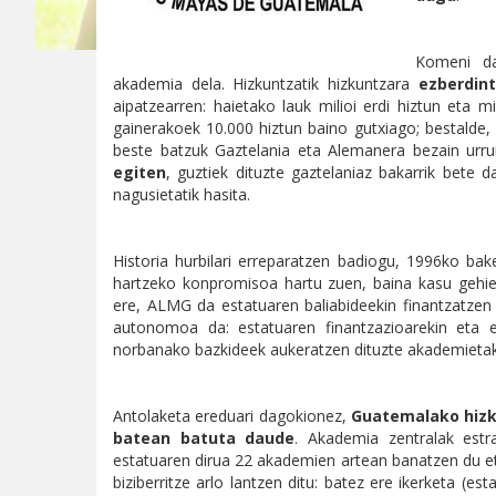
Komeni d
akademia dela. Hizkuntzatik hizkuntzara
ezberdin
aipatzearren: haietako lauk milioi erdi hiztun eta m
gainerakoek 10.000 hiztun baino gutxiago; bestalde, h
beste batzuk Gaztelania eta Alemanera bezain urru
egiten
, guztiek dituzte gaztelaniaz bakarrik bete d
nagusietatik hasita.
Historia hurbilari erreparatzen badiogu, 1996ko bak
hartzeko konpromisoa hartu zuen, baina kasu gehien
ere, ALMG da estatuaren baliabideekin finantzatzen
autonomoa da: estatuaren finantzazioarekin eta e
norbanako bazkideek aukeratzen dituzte akademietak
Antolaketa ereduari dagokionez,
Guatemalako hizk
batean batuta daude
. Akademia zentralak estr
estatuaren dirua 22 akademien artean banatzen du et
biziberritze arlo lantzen ditu: batez ere ikerketa (es