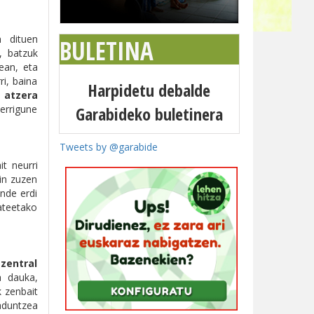
n dituen
BULETINA
, batzuk
tean, eta
ri, baina
Harpidetu debalde
a atzera
Garabideko buletinera
herrigune
Tweets by @garabide
t neurri
in zuzen
nde erdi
ateetako
zentral
a dauka,
 zenbait
iaduntzea