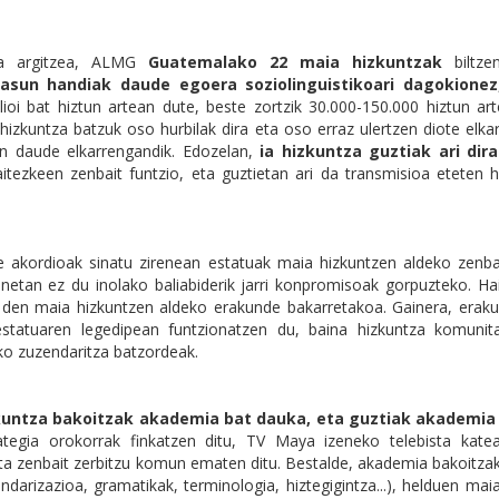
a argitzea, ALMG
Guatemalako 22 maia hizkuntzak
biltze
tasun handiak daude egoera soziolinguistikoari dagokionez
ilioi bat hiztun artean dute, beste zortzik 30.000-150.000 hiztun ar
izkuntza batzuk oso hurbilak dira eta oso erraz ulertzen diote elkar
n daude elkarrengandik. Edozelan,
ia hizkuntza guztiak ari dir
aitezkeen zenbait funtzio, eta guztietan ari da transmisioa eteten 
e akordioak sinatu zirenean estatuak maia hizkuntzen aldeko zenbai
etan ez du inolako baliabiderik jarri konpromisoak gorpuzteko. Ha
 den maia hizkuntzen aldeko erakunde bakarretakoa. Gainera, eraku
statuaren legedipean funtzionatzen du, baina hizkuntza komunit
o zuzendaritza batzordeak.
untza bakoitzak akademia bat dauka, eta guztiak akademia 
ategia orokorrak finkatzen ditu, TV Maya izeneko telebista kate
a zenbait zerbitzu komun ematen ditu. Bestalde, akademia bakoitzak
tandarizazioa, gramatikak, terminologia, hiztegigintza...), helduen ma