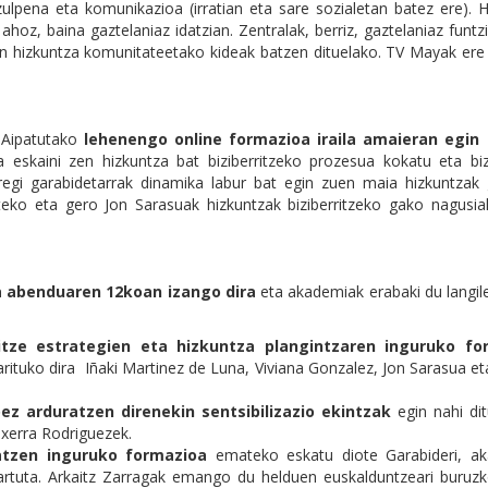
zulpena eta komunikazioa (irratian eta sare sozialetan batez ere). 
hoz, baina gaztelaniaz idatzian. Zentralak, berriz, gaztelaniaz funt
ten hizkuntza komunitateetako kideak batzen dituelako. TV Mayak ere
. Aipatutako
lehenengo online formazioa iraila amaieran egin
 eskaini zen hizkuntza bat biziberritzeko prozesua kokatu eta bizi
regi garabidetarrak dinamika labur bat egin zuen maia hizkuntzak 
teko eta gero Jon Sarasuak hizkuntzak biziberritzeko gako nagusia
a abenduaren 12koan izango dira
eta akademiak erabaki du langil
ritze estrategien eta hizkuntza plangintzaren inguruko fo
rituko dira Iñaki Martinez de Luna, Viviana Gonzalez, Jon Sarasua e
oez arduratzen direnekin sentsibilizazio ekintzak
egin nahi dit
Txerra Rodriguezek.
hatzen inguruko formazioa
emateko eskatu diote Garabideri, a
i hartuta. Arkaitz Zarragak emango du helduen euskalduntzeari buruz