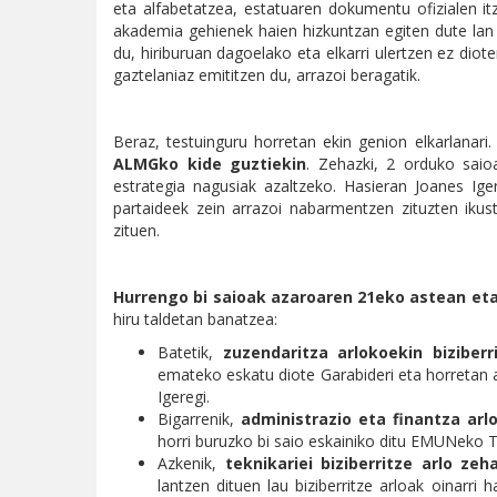
eta alfabetatzea, estatuaren dokumentu ofizialen it
akademia gehienek haien hizkuntzan egiten dute lan a
du, hiriburuan dagoelako eta elkarri ulertzen ez dio
gaztelaniaz emititzen du, arrazoi beragatik.
Beraz, testuinguru horretan ekin genion elkarlanari
ALMGko kide guztiekin
. Zehazki, 2 orduko saioa
estrategia nagusiak azaltzeko. Hasieran Joanes Ige
partaideek zein arrazoi nabarmentzen zituzten ikus
zituen.
Hurrengo bi saioak azaroaren 21eko astean et
hiru taldetan banatzea:
Batetik,
zuzendaritza arlokoekin
biziber
emateko eskatu diote Garabideri eta horretan a
Igeregi.
Bigarrenik,
administrazio eta finantza arl
horri buruzko bi saio eskainiko ditu EMUNeko 
Azkenik,
teknikariei biziberritze arlo ze
lantzen dituen lau biziberritze arloak oinarr