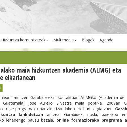
Hizkuntza komunitateak
Multimedia
Blogak
Agenda
alako maia hizkuntzen akademia (ALMG) eta
e elkarlanean
4
rilean jarri zen Garabiderekin kontaktuan ALMGko (Academia de
Guatemala) Jose Aurelio Silvestre maia popti'-a, 2009an Ga
ko truke programako partaide izandakoa. Helburu argia zuen:
Garab
kuntza lankidetzan
aritzea. Garabidek, noski, baiezkoa e
rako lehenengo pausu bezala,
online formaziorako programa a