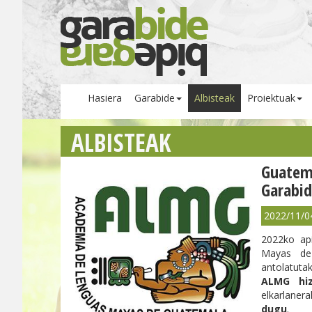
Hasiera
Garabide
Albisteak
Proiektuak
ALBISTEAK
Guatem
Garabid
2022/11/0
2022ko api
Mayas de 
antolatuta
ALMG hiz
elkarlane
dugu
.