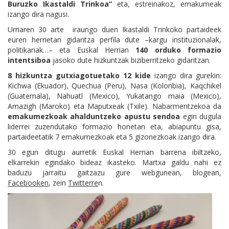
Buruzko Ikastaldi Trinkoa”
eta, estreinakoz, emakumeak
izango dira nagusi.
Urriaren 30 arte iraungo duen Ikastaldi Trinkoko partaideek
euren herrietan gidaritza perfila dute –kargu instituzionalak,
politikariak…– eta Euskal Herrian
140 orduko formazio
intentsiboa
jasoko dute hizkuntzak biziberritzeko gidaritzan.
8 hizkuntza gutxiagotuetako 12 kide
izango dira gurekin:
Kichwa (Ekuador), Quechua (Peru), Nasa (Kolonbia), Kaqchikel
(Guatemala), Nahuatl (Mexico), Yukatango maia (Mexico),
Amazigh (Maroko) eta Maputxeak (Txile). Nabarmentzekoa da
emakumezkoak ahalduntzeko apustu sendoa
egin dugula
liderrei zuzendutako formazio honetan eta, abiapuntu gisa,
partaideetatik 7 emakumezkoak eta 5 gizonezkoak izango dira.
30 egun ditugu aurretik Euskal Herrian barrena ibiltzeko,
elkarrekin egindako bideaz ikasteko. Martxa galdu nahi ez
baduzu jarraitu gaitzazu gure webgunean, blogean,
Facebooken
, zein
Twitterre
n.