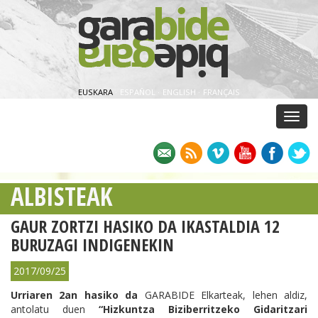
EUSKARA
·
ESPAÑOL
·
ENGLISH
·
FRANÇAIS
Menu
ALBISTEAK
GAUR ZORTZI HASIKO DA IKASTALDIA 12
BURUZAGI INDIGENEKIN
2017/09/25
Urriaren 2an hasiko da
GARABIDE Elkarteak, lehen aldiz,
antolatu duen
“Hizkuntza Biziberritzeko Gidaritzari