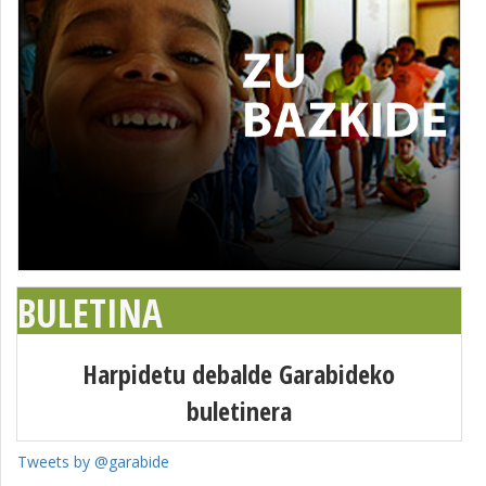
BULETINA
Harpidetu debalde Garabideko
buletinera
Tweets by @garabide