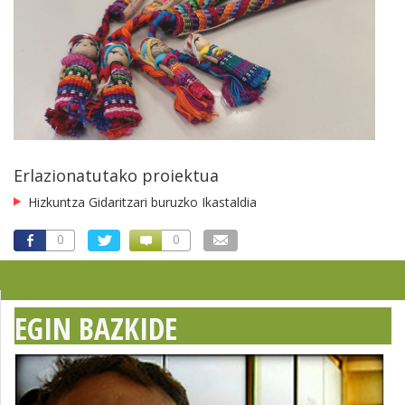
Erlazionatutako proiektua
Hizkuntza Gidaritzari buruzko Ikastaldia
0
0
EGIN BAZKIDE