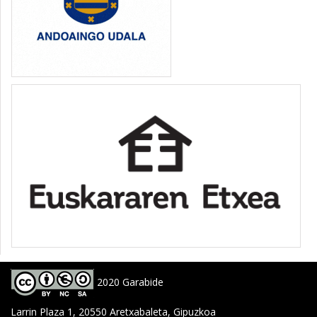
2020 Garabide
Larrin Plaza 1, 20550 Aretxabaleta, Gipuzkoa