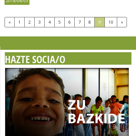
2018/08/03
«
1
2
3
4
5
6
7
8
9
10
»
HAZTE SOCIA/O