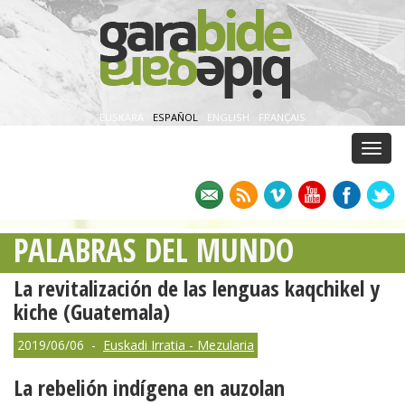
EUSKARA
·
ESPAÑOL
·
ENGLISH
·
FRANÇAIS
Menu
PALABRAS DEL MUNDO
La revitalización de las lenguas kaqchikel y
kiche (Guatemala)
2019/06/06 -
Euskadi Irratia - Mezularia
La rebelión indígena en auzolan