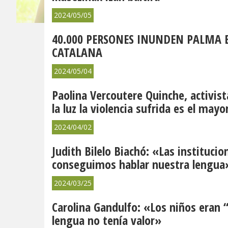
2024/05/05
40.000 PERSONES INUNDEN PALMA E
CATALANA
2024/05/04
Paolina Vercoutere Quinche, activist
la luz la violencia sufrida es el may
2024/04/02
Judith Bilelo Biachó: «Las instituc
conseguimos hablar nuestra lengua
2024/03/25
Carolina Gandulfo: «Los niños eran “
lengua no tenía valor»