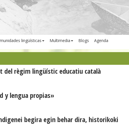
munidades lingüísticas
Multimedia
Blogs
Agenda
t del règim lingüístic educatiu català
ad y lengua propias»
ndigenei begira egin behar dira, historikoki