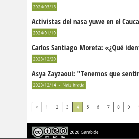
2024/03/13
Activistas del nasa yuwe en el Cauc
2024/01/10
Carlos Santiago Moreta: «¿Qué iden
2023/12/20
Asya Zayzaoui: "Tenemos que sentir
2023/12/14 -
Naiz Irratia
«
1
2
3
4
5
6
7
8
9
2020 Garabide