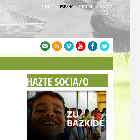
EUSKARA
·
ESPAÑOL
·
ENGLISH
·
FRANÇAIS
HAZTE SOCIA/O