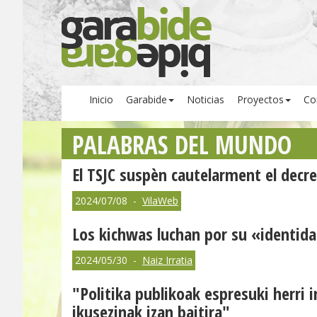
Inicio
Garabide
Noticias
Proyectos
Co
PALABRAS DEL MUNDO
El TSJC suspèn cautelarment el decre
2024/07/08 -
VilaWeb
Los kichwas luchan por su «identid
2024/05/30 -
Naiz Irratia
"Politika publikoak espresuki herri i
ikusezinak izan baitira"