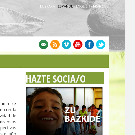
EUSKARA
·
ESPAÑOL
·
ENGLISH
·
FRANÇAIS
HAZTE SOCIA/O
idad mixe
e con la
ividad de
diversos
pectivas
este año