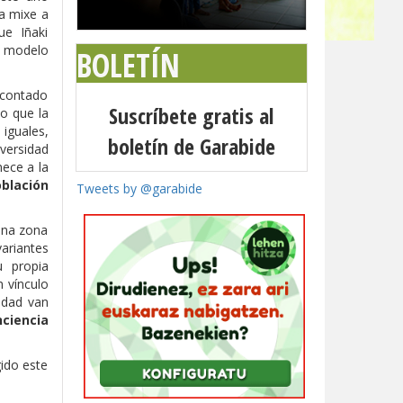
a mixe a
ue Iñaki
l modelo
BOLETÍN
 contado
Suscríbete gratis al
o que la
 iguales,
boletín de Garabide
versidad
nece a la
oblación
Tweets by @garabide
 una zona
ariantes
u propia
n vínculo
idad van
ciencia
gido este