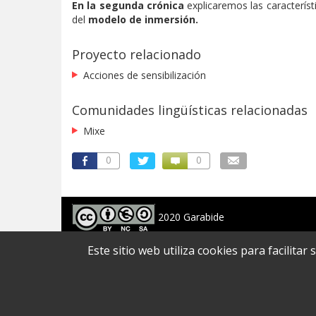
En la segunda crónica
explicaremos las caracterís
del
modelo de inmersión.
Proyecto relacionado
Acciones de sensibilización
Comunidades lingüísticas relacionadas
Mixe
0
0
2020 Garabide
Larrin Plaza 1, 20550 Aretxabaleta, Gipuzkoa
Este sitio web utiliza cookies para facilita
688 63 24 33 / 943 250 397
garabide[arroba]garabide[puntu]eus
MAPA WEB
|
ACCESIBILIDAD
|
AVISO LEGAL
|
POLíTICA DE PRIVACIDAD
|