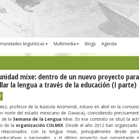
munidades lingüísticas
Multimedia
Blogs
Agenda
nidad mixe: dentro de un nuevo proyecto para
llar la lengua a través de la educación (I parte)
7
lez, profesor de la ikastola Arizmendi, estuvo en abril en la comun
ión norte del estado mexicano de Oaxaca), coincidiendo precisament
n de la
Semana de la Lengua
Mixe. En ese contexto se situó la act
ro de la
organización COLMIX
. Desde el año 2012 han organizado 
 relacionados con la lengua mixe, principalmente desde pers
, educativas y nacionales, y el último proyecto que presentarán 