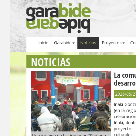
Inicio
Garabide
Noticias
Proyectos
Co
NOTICIAS
La comu
desarro
2026/05/2
Iñaki Gonza
(en la reg
celebració
Iñaki, dent
proyectos
culturales
Una imagen de las jornadas “Semana