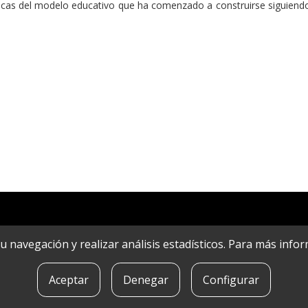
ticas del modelo educativo que ha comenzado a construirse siguiendo
r su navegación y realizar análisis estadísticos. Para más in
Aceptar
Denegar
Configurar
POLíTICA DE COOKIES
|
CONTACTO