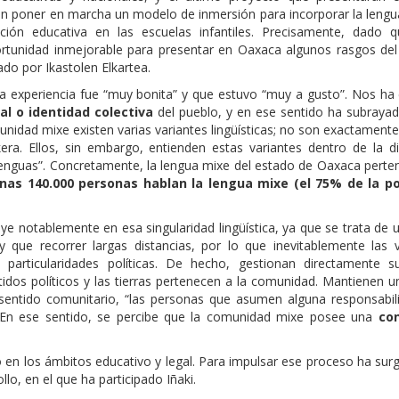
 en poner en marcha un modelo de inmersión para incorporar la lengu
cación educativa en las escuelas infantiles. Precisamente, dado q
ortunidad inmejorable para presentar en Oaxaca algunos rasgos de
do por Ikastolen Elkartea.
 la experiencia fue “muy bonita” y que estuvo “muy a gusto”. Nos ha
al o identidad colectiva
del pueblo, y en ese sentido ha subrayad
munidad mixe existen varias variantes lingüísticas; no son exactamente
ra. Ellos, sin embargo, entienden estas variantes dentro de la di
ublenguas”. Concretamente, la lengua mixe del estado de Oaxaca perte
nas 140.000 personas hablan la lengua mixe (el 75% de la p
ye notablemente en esa singularidad lingüística, ya que se trata de
que recorrer largas distancias, por lo que inevitablemente las v
s particularidades políticas. De hecho, gestionan directamente s
idos políticos y las tierras pertenecen a la comunidad. Mantienen u
 sentido comunitario, “las personas que asumen alguna responsabil
 En ese sentido, se percibe que la comunidad mixe posee una
con
 en los ámbitos educativo y legal. Para impulsar ese proceso ha sur
lo, en el que ha participado Iñaki.