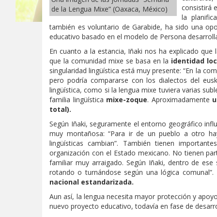
consistirá
de la Lengua Mixe” (Oaxaca, México)
la planifi
también es voluntario de Garabide, ha sido una op
educativo basado en el modelo de Persona desarrolla
En cuanto a la estancia, Iñaki nos ha explicado que
que la comunidad mixe se basa en la
identidad loc
singularidad lingüística está muy presente: “En la co
pero podría compararse con los dialectos del euske
lingüística, como si la lengua mixe tuviera varias s
familia lingüística
mixe-zoque
. Aproximadamente
u
total).
Según Iñaki, seguramente el entorno geográfico influ
muy montañosa: “Para ir de un pueblo a otro hay 
lingüísticas cambian”. También tienen importante
organización con el Estado mexicano. No tienen part
familiar muy arraigado. Según Iñaki, dentro de ese
rotando o turnándose según una lógica comunal”.
nacional estandarizada.
Aun así, la lengua necesita mayor protección y apoyo
nuevo proyecto educativo, todavía en fase de desarrol