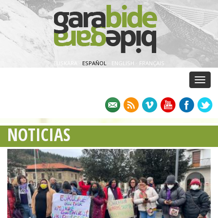
EUSKARA
·
ESPAÑOL
·
ENGLISH
·
FRANÇAIS
Menu
NOTICIAS