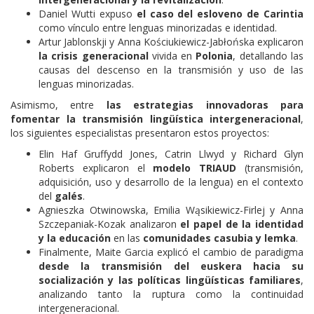
Daniel Wutti expuso
el caso del esloveno de Carintia
como vínculo entre lenguas minorizadas e identidad.
Artur Jablonskji y Anna Kościukiewicz-Jabłońska explicaron
la crisis generacional
vivida en
Polonia
, detallando las
causas del descenso en la transmisión y uso de las
lenguas minorizadas.
Asimismo, entre
las estrategias innovadoras para
fomentar la transmisión lingüística intergeneracional
,
los siguientes especialistas presentaron estos proyectos:
Elin Haf Gruffydd Jones, Catrin Llwyd y Richard Glyn
Roberts explicaron el
modelo TRIAUD
(transmisión,
adquisición, uso y desarrollo de la lengua) en el contexto
del
galés
.
Agnieszka Otwinowska, Emilia Wąsikiewicz-Firlej y Anna
Szczepaniak-Kozak analizaron
el papel de la identidad
y la educación
en las
comunidades casubia y lemka
.
Finalmente, Maite Garcia explicó el cambio de paradigma
desde la transmisión del euskera hacia su
socialización y las políticas lingüísticas familiares
,
analizando tanto la ruptura como la continuidad
intergeneracional.