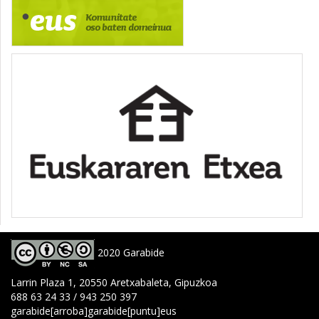
2020 Garabide
Larrin Plaza 1, 20550 Aretxabaleta, Gipuzkoa
688 63 24 33 / 943 250 397
garabide[arroba]garabide[puntu]eus