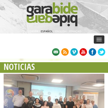
EUSKARA
·
ESPAÑOL
·
ENGLISH
·
FRANÇAIS
Menu
NOTICIAS