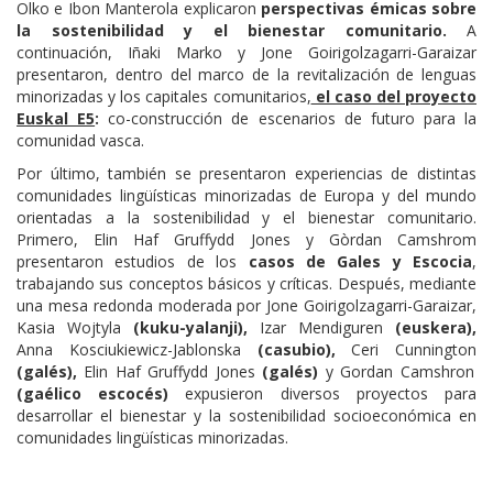
Olko e Ibon Manterola explicaron
perspectivas émicas sobre
la sostenibilidad y el bienestar comunitario.
A
continuación, Iñaki Marko y Jone Goirigolzagarri-Garaizar
presentaron, dentro del marco de la revitalización de lenguas
minorizadas y los capitales comunitarios,
el caso del proyecto
Euskal E5
:
co-construcción de escenarios de futuro para la
comunidad vasca.
Por último, también se presentaron experiencias de distintas
comunidades lingüísticas minorizadas de Europa y del mundo
orientadas a la sostenibilidad y el bienestar comunitario.
Primero, Elin Haf Gruffydd Jones y Gòrdan Camshrom
presentaron estudios de los
casos de Gales y Escocia
,
trabajando sus conceptos básicos y críticas. Después, mediante
una mesa redonda moderada por Jone Goirigolzagarri-Garaizar,
Kasia Wojtyla
(kuku-yalanji),
Izar Mendiguren
(euskera),
Anna Kosciukiewicz-Jablonska
(casubio),
Ceri Cunnington
(galés),
Elin Haf Gruffydd Jones
(galés)
y Gordan Camshron
(gaélico escocés)
expusieron diversos proyectos para
desarrollar el bienestar y la sostenibilidad socioeconómica en
comunidades lingüísticas minorizadas.