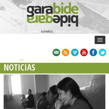
EUSKARA
·
ESPAÑOL
·
ENGLISH
·
FRANÇAIS
Menu
NOTICIAS