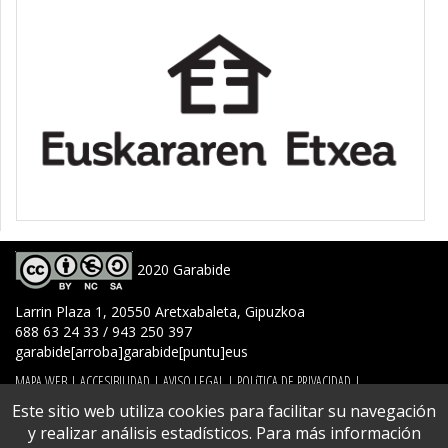
2020 Garabide
Larrin Plaza 1, 20550 Aretxabaleta, Gipuzkoa
688 63 24 33 / 943 250 397
garabide[arroba]garabide[puntu]eus
MAPA WEB
|
ACCESIBILIDAD
|
AVISO LEGAL
|
POLíTICA DE PRIVACIDAD
|
POLíTICA DE COOKIES
|
CONTACTO
Este sitio web utiliza cookies para facilitar su navegación
y realizar análisis estadísticos. Para más información