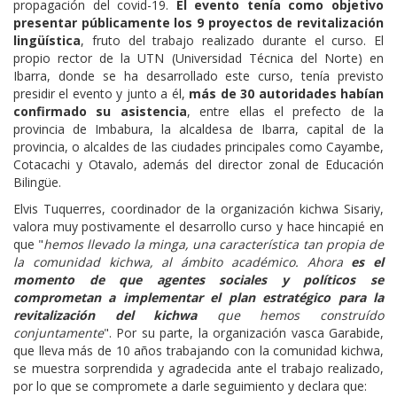
propagación del covid-19.
El evento tenía como objetivo
presentar públicamente los 9 proyectos
de revitalización
lingüística
, fruto del trabajo realizado durante el curso. El
propio rector de la UTN (Universidad Técnica del Norte) en
Ibarra, donde se ha desarrollado este curso, tenía previsto
presidir el evento y junto a él,
más de 30 autoridades habían
confirmado su asistencia
, entre ellas el prefecto de la
provincia de Imbabura, la alcaldesa de Ibarra, capital de la
provincia, o alcaldes de las ciudades principales como Cayambe,
Cotacachi y Otavalo, además del director zonal de Educación
Bilingüe.
Elvis Tuquerres, coordinador de la organización kichwa Sisariy,
valora muy postivamente el desarrollo curso y hace hincapié en
que "
hemos llevado la minga, una característica tan propia de
la comunidad kichwa, al ámbito académico. Ahora
es el
momento de que agentes sociales y políticos se
comprometan a implementar el plan estratégico para la
revitalización del kichwa
que hemos construído
conjuntamente
". Por su parte, la organización vasca Garabide,
que lleva más de 10 años trabajando con la comunidad kichwa,
se muestra sorprendida y agradecida ante el trabajo realizado,
por lo que se compromete a darle seguimiento y declara que: