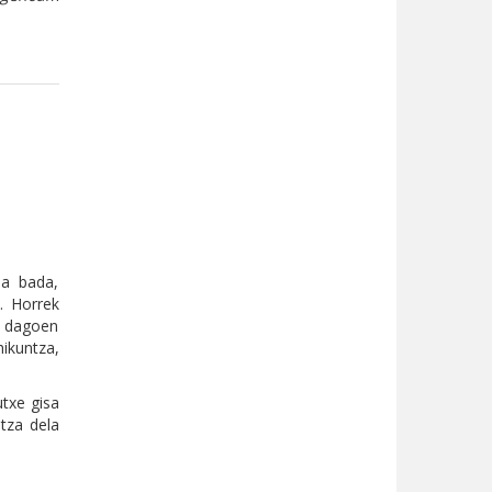
ua bada,
. Horrek
a dagoen
ikuntza,
txe gisa
tza dela