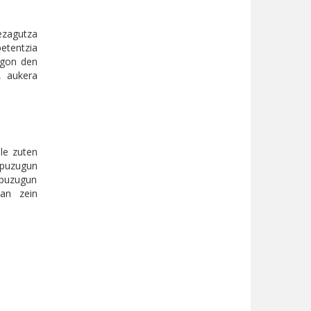
ezagutza
etentzia
 egon den
, aukera
le zuten
apuzugun
apuzugun
tan zein