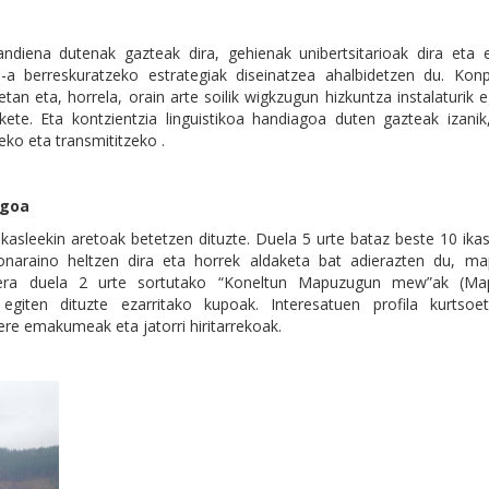
ndiena dutenak gazteak dira, gehienak unibertsitarioak dira eta 
a berreskuratzeko estrategiak diseinatzea ahalbidetzen du. Konp
an eta, horrela, orain arte soilik wigkzugun hizkuntza instalaturik
te. Eta kontzientzia linguistikoa handiagoa duten gazteak izanik
eko eta transmititzeko .
agoa
sleekin aretoak betetzen dituzte. Duela 5 urte bataz beste 10 ikas
onaraino heltzen dira eta horrek aldaketa bat adierazten du, m
atera duela 2 urte sortutako “Koneltun Mapuzugun mew”ak (M
egiten dituzte ezarritako kupoak. Interesatuen profila kurtsoe
re emakumeak eta jatorri hiritarrekoak.