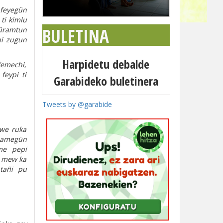
 feyegün
ti kimlu
BULETINA
püramtun
hi zugun
Harpidetu debalde
femechi,
feypi ti
Garabideko buletinera
Tweets by @garabide
uwe ruka
tuamegün
me pepi
n mew ka
tañi pu