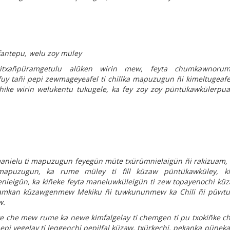
 fantepu, welu zoy müley
txañpüramgetulu alüken wirin mew, feyta chumkawnoru
y tañi pepi zewmageyeafel ti chillka mapuzugun ñi kimeltugeafel
ike wirin welukentu tukugele, ka fey zoy zoy püntükawkülerpua
anielu ti mapuzugun feyegün müte txürümnielaigün ñi rakizuam,
mapuzugun, ka rume müley ti fill küzaw püntükawküley, ki
nieigün, ka kiñeke feyta maneluwküleigün ti zew topayenochi k
günamkan küzawgenmew Mekiku ñi tuwkununmew ka Chili ñi püwt
w.
e che mew rume ka newe kimfalgelay ti chemgen ti pu txokiñke c
epi yegelay ti leqgenchi pepilfal küzaw, txürkechi, pekanka püne