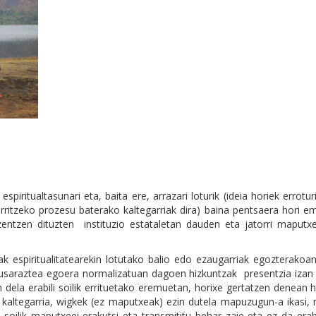
piritualtasunari eta, baita ere, arrazari loturik (ideia horiek errotu
erritzeko prozesu baterako kaltegarriak dira) baina pentsaera hori 
zentzen dituzten instituzio estataletan dauden eta jatorri maputx
k espiritualitatearekin lotutako balio edo ezaugarriak egozterakoa
n ikusaraztea egoera normalizatuan dagoen hizkuntzak presentzia iza
dela erabili soilik errituetako eremuetan, horixe gertatzen denean 
 kaltegarria, wigkek (ez maputxeak) ezin dutela mapuzugun-a ikasi,
 soilik maputxeei erakutsi eta transmititu behar zaie eta ez da erab