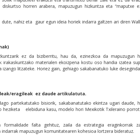
re, diskurtso horren arabera, mapuzugun hizkuntza eta “maputxe e
n dute, nahiz eta gaur egun ideia horiek indarra galtzen ari diren W
nak)
zkuntzarik ez da biziberritu, hau da, ezinezkoa da mapuzugun h
rek irakaskuntzako materialen ekoizpena kostu oso handia izatea su
ia izango litzateke. Horiez gain, gehiago sakabanatuko luke desegin
deak/eragileak ez daude artikulatuta.
go partekatutako bisiorik, sakabanatutako ekintza ugari daude, h
ko heziketa elebiduna kasu, modelo hori Mexikotik Txileraino porro
a formalidade falta gehituz, zaila da estrategia eraginkorrak za
 indarrak mapuzugun komunitatearen kohesioa lortzera bideratuz.