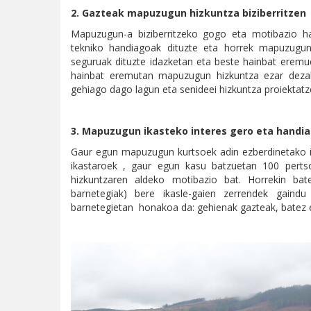
2. Gazteak mapuzugun hizkuntza biziberritzen
Mapuzugun-a biziberritzeko gogo eta motibazio ha
tekniko handiagoak dituzte eta horrek mapuzugun-
seguruak dituzte idazketan eta beste hainbat eremuet
hainbat eremutan mapuzugun hizkuntza ezar dezake
gehiago dago lagun eta senideei hizkuntza proiektatz
3. Mapuzugun ikasteko interes gero eta handi
Gaur egun mapuzugun kurtsoek adin ezberdinetako ika
ikastaroek , gaur egun kasu batzuetan 100 perts
hizkuntzaren aldeko motibazio bat. Horrekin b
barnetegiak) bere ikasle-gaien zerrendek gaindu 
barnetegietan honakoa da: gehienak gazteak, batez e