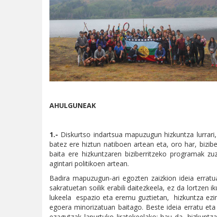
AHULGUNEAK
1.-
Diskurtso indartsua mapuzugun hizkuntza lurrari, es
batez ere hiztun natiboen artean eta, oro har, bizib
baita ere hizkuntzaren biziberritzeko programak zu
agintari politikoen artean.
Badira mapuzugun-ari egozten zaizkion ideia erratua
sakratuetan soilik erabili daitezkeela, ez da lortze
lukeela espazio eta eremu guztietan, hizkuntza ezin 
egoera minorizatuan baitago. Beste ideia erratu eta
ezagutzak lapurtuko liratekeelako; hau da, hizkuntza