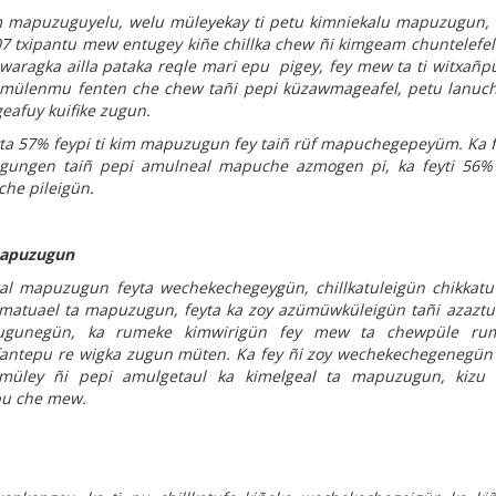
 kim mapuzuguyelu, welu müleyekay ti petu kimniekalu mapuzugun,
7 txipantu mew entugey kiñe chillka chew ñi kimgeam chuntelefel 
 waragka ailla pataka reqle mari epu pigey, fey mew ta ti witxañ
 mülenmu fenten che chew tañi pepi küzawmageafel, petu lanuc
eafuy kuifike zugun.
ta 57% feypi ti kim mapuzugun fey taiñ rüf mapuchegepeyüm. Ka 
ugungen taiñ pepi amulneal mapuche azmogen pi, ka feyti 56% 
he pileigün.
mapuzugun
al mapuzugun feyta wechekechegeygün, chillkatuleigün chikkat
matuael ta mapuzugun, feyta ka zoy azümüwküleigün tañi azaz
uzugunegün, ka rumeke kimwirigün fey mew ta chewpüle ru
ntepu re wigka zugun müten. Ka fey ñi zoy wechekechegenegü
üley ñi pepi amulgetaul ka kimelgeal ta mapuzugun, kizu 
pu che mew.