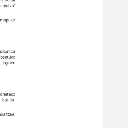
zagutza”
allmapuko
izkuntza
posatuko
da dagoen
orietako
t bat da
baltzea,