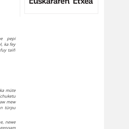
me pepi
, ka fey
fuy taiñ
 ka müte
chuketu
üzaw mew
un türpu
he, newe
kagenoam