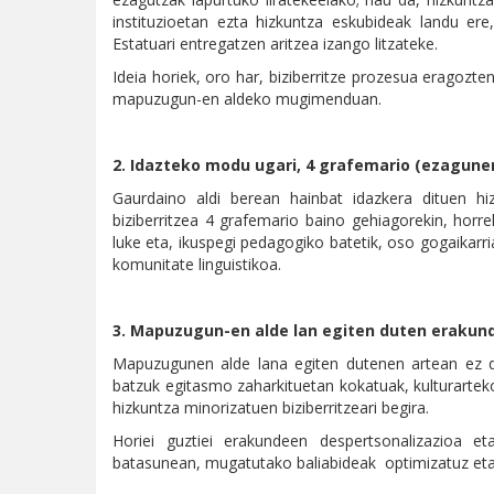
instituzioetan ezta hizkuntza eskubideak landu e
Estatuari entregatzen aritzea izango litzateke.
Ideia horiek, oro har, biziberritze prozesua eragozte
mapuzugun-en aldeko mugimenduan.
2.
Idazteko modu ugari, 4 grafemario (ezagune
Gaurdaino aldi berean hainbat idazkera dituen hi
biziberritzea 4 grafemario baino gehiagorekin, hor
luke eta, ikuspegi pedagogiko batetik, oso gogaikarr
komunitate linguistikoa.
3. Mapuzugun-en alde lan egiten duten erakun
Mapuzugunen alde lana egiten dutenen artean ez da
batzuk egitasmo zaharkituetan kokatuak, kulturarte
hizkuntza minorizatuen biziberritzeari begira.
Horiei guztiei erakundeen despertsonalizazioa et
batasunean, mugatutako baliabideak optimizatuz eta