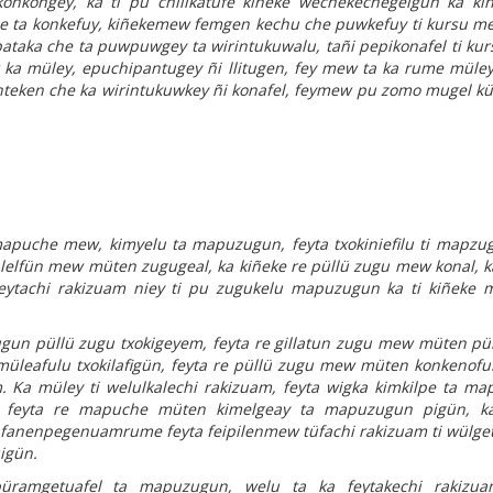
kongey, ka ti pu chillkatufe kiñeke wechekechegeigün ka ki
he ta konkefuy, kiñekemew femgen kechu che puwkefuy ti kursu m
pataka che ta puwpuwgey ta wirintukuwalu, tañi pepikonafel ti ku
ka müley, epuchipantugey ñi llitugen, fey mew ta ka rume müley
enteken che ka wirintukuwkey ñi konafel, feymew pu zomo mugel kü
puche mew, kimyelu ta mapuzugun, feyta txokiniefilu ti mapzug
elfün mew müten zugugeal, ka kiñeke re püllü zugu mew konal, k
eytachi rakizuam niey ti pu zugukelu mapuzugun ka ti kiñeke
ugun püllü zugu txokigeyem, feyta re gillatun zugu mew müten p
 müleafulu txokilafigün, feyta re püllü zugu mew müten konkenoful
 Ka müley ti welulkalechi rakizuam, feyta wigka kimkilpe ta m
 feyta re mapuche müten kimelgeay ta mapuzugun pigün, ka
 fanenpegenuamrume feyta feipilenmew tüfachi rakizuam ti wülget
igün.
ñpüramgetuafel ta mapuzugun, welu ta ka feytakechi rakizu