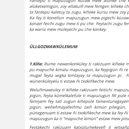
Fantepu ti mapuzugun küzaw mew alünke che kon
alüketxemigün, zoy ellakuifi mew femgen kiñeke c
ta fantepu kaletuy ta zugu, kiñeke kursu mew zoy 
Ka fey ti koneltun mapuzugun mew pigechi küzaw 
konael feichi zugu mew ti pu che. Feytachi zugu f
ka waria mew müleyechi pu che konkey.
ÜLLGOZMAWKÜLEMUM
1.Kiñe:
Rume newenkonküley ti rakizuam kiñeke ma
pu mapuche kimalu mapuzugun, ka feypigün ñi re l
mugel feyta wigka kimlayay ta mapuzugun pi. F
wünenküleyelu ti estaw ñi txokiñkeche mew.
Weluñmawtuley ti kiñeke rakizuam feitichi mapuz
pigün, feyta kümelkalefule ti mapuzugun fill püle
femiyem fey tati zugun kiñepüle famentunegeyem.
pigün, weñeñmayafeiñmu taiñ kimün pileigün,
pünegenuam ti estaw ñi txokiñkeche mew ka fey ñi
mapuzugun ka ti “mapuche kimün” estaw mew pitu
Feytakechi rakizuam katxütumekeyefi ti witxa