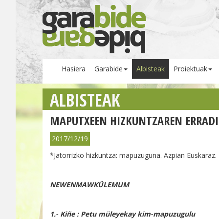
Hasiera
Garabide
Albisteak
Proiektuak
ALBISTEAK
MAPUTXEEN HIZKUNTZAREN ERRADI
2017/12/19
*Jatorrizko hizkuntza: mapuzuguna. Azpian Euskaraz.
NEWENMAWKÜLEMUM
1.- Kiñe :
Petu müleyekay kim-mapuzugulu