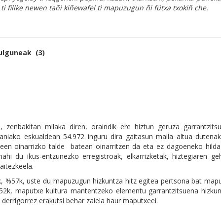
 ti fillke newen tañi kiñewafel ti mapuzugun ñi fütxa txokiñ che.
ulguneak (3)
, zenbakitan milaka diren, oraindik ere hiztun geruza garrantzits
caniako eskualdean 54.972 inguru dira gaitasun maila altua dutenak
ekeen oinarrizko talde batean oinarritzen da eta ez dagoeneko hild
hi du ikus-entzunezko erregistroak, elkarrizketak, hiztegiaren geh
aitezkeela.
, %57k, uste du mapuzugun hizkuntza hitz egitea pertsona bat mapu
%52k, maputxe kultura mantentzeko elementu garrantzitsuena hizkun
derrigorrez erakutsi behar zaiela haur maputxeei.