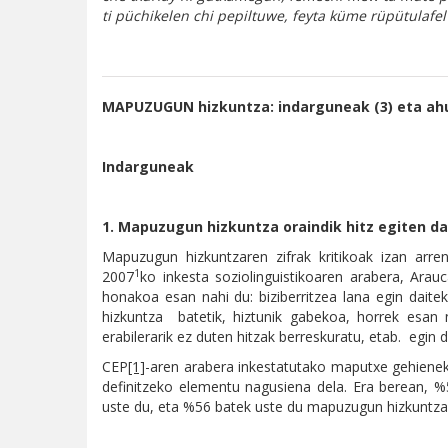
ti püchikelen chi pepiltuwe, feyta küme rüpütulafel
MAPUZUGUN hizkuntza: indarguneak (3) eta ah
Indarguneak
1. Mapuzugun hizkuntza oraindik hitz egiten da
Mapuzugun hizkuntzaren zifrak kritikoak izan arren
1
2007
ko inkesta soziolinguistikoaren arabera, Arau
honakoa esan nahi du: biziberritzea lana egin dait
hizkuntza batetik, hiztunik gabekoa, horrek esan na
erabilerarik ez duten hitzak berreskuratu, etab. egin d
CEP
[1]
-aren arabera inkestatutako maputxe gehienek
definitzeko elementu nagusiena dela. Era berean, 
uste du, eta %56 batek uste du mapuzugun hizkuntza 