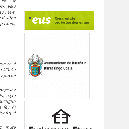
ñeke zoy
ew, welu
rsu mew.
 ti küpa
pa koni,
un re ti
a kiñeke
 mapuche
ünegekey
u, feyta
apuzugun
 fey ñi
uafuy ti
am müte