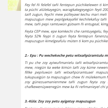
Fey fel ñi felefel tañi fentepun püchikelewen ti
ta püchi alülekayegün, waragkakegeyegün feyti 200
taiñ zugun, feychi mew pülleyawi kechu mari meli
mapuzugun mew pepilgekayafel kechilekafuy tañi
mew, tañi pepi ramtuwün gütxam ñi entugeal, kimg
Feyta CEP mew, epe komkechi che ramtuyegelu, fey
feyta 52% feypi ti zugun feyta fentepun fanenz
mapuzugun kimelgeafulu müten ti kom pu püchikec
2.- Epu :
Pu wechekeche petu witxañpüramtulu 
Ti pu che zoy ayiwuñmanielu tañi witxañpüramtu
mew, niegün ka weke kimün tañi zoy küme newen
fillke pepiluwün tañi witxañpüramtuael map
tukupuaigün ta mapuzugun chew ñi mülekemum fa
zoy günezuamanienmew tañi zugun feyta zoy m
chafkewenüywenegün mew ka ñi reñmanieyel chi 
3.-Küla: Zoy zoy petu ayigetuy mapuzugun