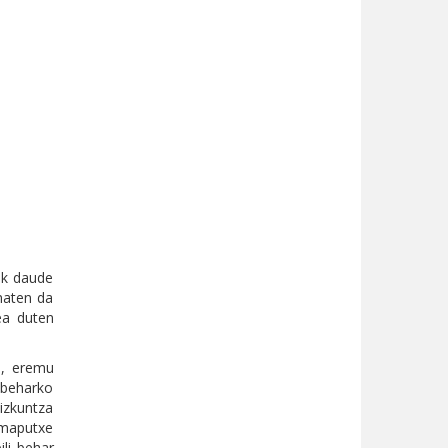
rik daude
ematen da
ea duten
n, eremu
n beharko
hizkuntza
 maputxe
ili behar