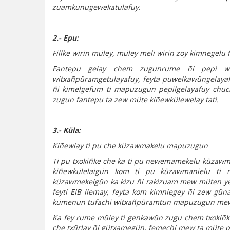
zuamkunugewekatulafuy.
2.- Epu:
Fillke wirin müley, müley meli wirin zoy kimnegelu
Fantepu gelay chem zugunrume ñi pepi wi
witxañpüramgetulayafuy, feyta puwelkawüngelayafu
ñi kimelgefum ti mapuzugun pepilgelayafuy chuch
zugun fantepu ta zew müte kiñewkülewelay tati.
3.- Küla:
Kiñewlay ti pu che küzawmakelu mapuzugun
Ti pu txokiñke che ka ti pu newemamekelu küzawm
kiñewkülelaigün kom ti pu küzawmanielu ti 
küzawmekeigün ka kizu ñi rakizuam mew müten ye
feyti EIB llemay, feyta kom kimniegey ñi zew 
kümenun tufachi witxañpüramtun mapuzugun me
Ka fey rume müley ti genkawün zugu chem txokiñk
che txürlay ñi gütxamegün, femechi mew ta müte p