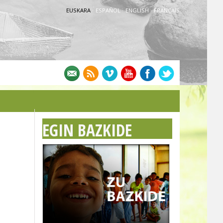
EUSKARA
·
ESPAÑOL
·
ENGLISH
·
FRANÇAIS
EGIN BAZKIDE