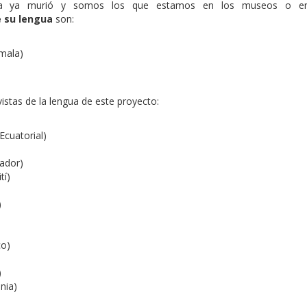
ya ya murió y somos los que estamos en los museos o e
e su lengua
son:
emala)
vistas de la lengua de este proyecto:
Ecuatorial)
ador)
tí)
)
co)
)
nia)