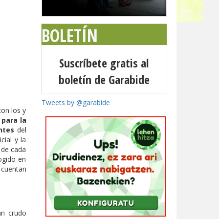
BOLETÍN
Suscríbete gratis al
boletín de Garabide
Tweets by @garabide
con los y
 para la
ntes
del
cial y la
a de cada
cogido en
s cuentan
an crudo