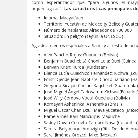
como esperanzador que "para algunos el ma
arqueológicas".
Las características principales d
Idioma: Maayat'aan
Territorio: Yucatán de Mexico (y Belice y Guat
Número de hablantes: Alrededor de 700.000
Situación: En peligro (según la UNESCO)
Agradecimientos especiales a Sandi y al resto de acti
Alex Pancho Rojas: Guarania (Bolivia)
Benjamín Buachebitá Choni Lola: Bubi (Guinea 
Berivan Kiran: Kurda (Kurdistán)
Blanca Lucía Guaichico Fernandez: Kichwa (Ecu
Ernst Djeride Jean-Baptiste: Criollo haitiano (Hai
Gregorio Sicaján Chuluc: Kaqchikel (Guatemala)
José Miguel Ángel Carlosama: Kichwa (Ecuador
José Willy Córdova Vocal: Quechua (Bolivia)
Komayari Asheninka: Asheninka (Brasil)
Miguel Óscar Chan Dzul: Maya yucateco (Méxi
Pamela Inés Rain Ñanculipe: Mapuche
Saddy Duvan Cometa Campo: Nasa (Colombia
Samira Belyouaou: Amazigh (Rif - Desde Alema
Saraí Jiménez Orozco: Mixe (México)