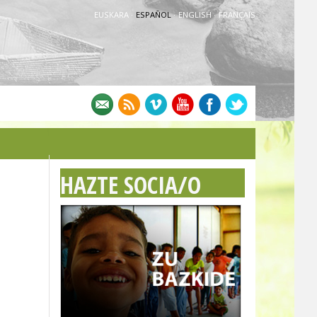
EUSKARA
·
ESPAÑOL
·
ENGLISH
·
FRANÇAIS
HAZTE SOCIA/O