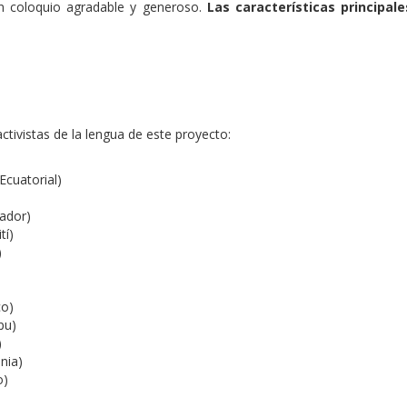
 un coloquio agradable y generoso.
Las características principal
ctivistas de la lengua de este proyecto:
Ecuatorial)
ador)
tí)
)
co)
pu)
)
nia)
o)