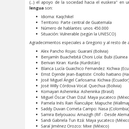
(...) el apoyo de la sociedad hacia el euskera" en
lengua
son:
Idioma: Kaqchikel
Territorio: Parte central de Guatemala
Número de hablantes: unos 450.000
Situación: Vulnerable (según la UNESCO)
Agradecimientos especiales a Gregorio y al resto de a
Alex Pancho Rojas: Guaraní (Bolivia)
Benjamín Buachebitá Choni Lola: Bubi (Guinea 
Berivan Kiran: Kurda (Kurdistán)
Blanca Lucía Guaichico Fernandez: Kichwa (Ecu
Ernst Djeride Jean-Baptiste: Criollo haitiano (Hai
José Miguel Ángel Carlosama: Kichwa (Ecuador
José Willy Córdova Vocal: Quechua (Bolivia)
Komayari Asheninka: Asheninka (Brasil)
Miguel Óscar Chan Dzul: Maya yucateco (Méxi
Pamela Inés Rain Ñanculipe: Mapuche (Wallma
Saddy Duvan Cometa Campo: Nasa (Colombia
Samira Belyouaou: Amazigh (Rif - Desde Alema
Sandi Gabriela Tun Itzá: Maya yucateco (Méxic
Saraí Jiménez Orozco: Mixe (México)