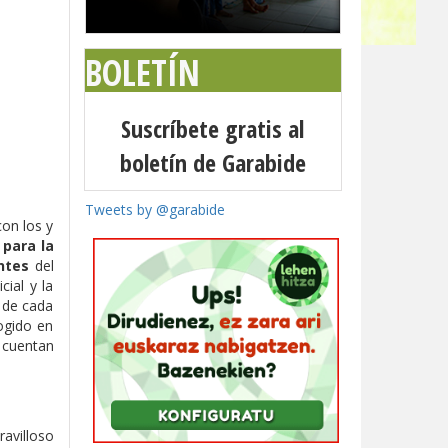
BOLETÍN
Suscríbete gratis al
boletín de Garabide
Tweets by @garabide
con los y
 para la
ntes
del
cial y la
a de cada
cogido en
s cuentan
ravilloso