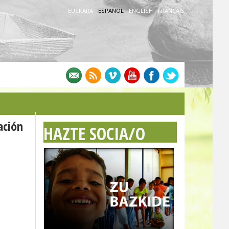
EUSKARA
·
ESPAÑOL
·
ENGLISH
·
FRANÇAIS
ación
HAZTE SOCIA/O