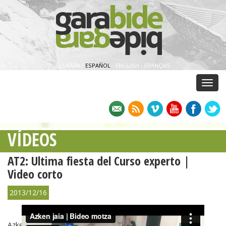
EUSKARA
·
ESPAÑOL
·
ENGLISH
·
FRANÇAIS
Menu
VÍDEOS
AT2: Ultima fiesta del Curso experto |
Video corto
2013/12/16
Azken jaia | Bideo motza
from
Garabide
on
Vimeo
.