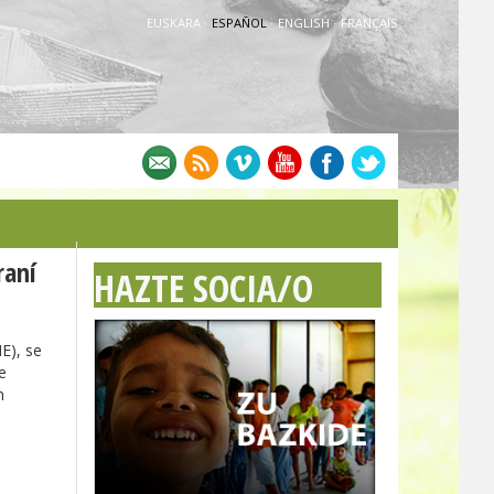
EUSKARA
·
ESPAÑOL
·
ENGLISH
·
FRANÇAIS
raní
HAZTE SOCIA/O
E), se
e
n