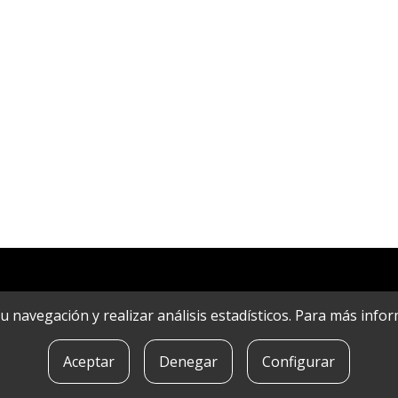
r su navegación y realizar análisis estadísticos. Para más in
Aceptar
Denegar
Configurar
POLíTICA DE COOKIES
|
CONTACTO