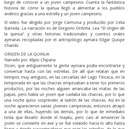
luego de conocer a un joven campesino. Cuenta la fantástica
historia de cómo la quinua llegó a alimentar a los pueblos
andinos gracias a una estrella y un joven campesino.
El video fue dirigido por Jorge Carmona y producido por Celia
Barreda. La narración es de Gregorio Ordoña. Lea “El origen de
la quinua” y otras historias tradicionales y cuentos orales
aymaras recopiladas por el antropólogo aymara Edgar Quispe
Chambi
ORIGEN DE LA QUINUA
Narrado por: Alipio Chipana
Dicen, que antiguamente la gente aymara podía encontrarse y
conversar hasta con las estrellas. De allí que relatan que en
tiempos muy antiguos, en las cercanías del Lago Titicaca, en la
temporada en que las chacras empezaban a tener los primeros
productos, por las noches alguien arrancaba las matas de las
papas, pero había un joven que cuidaba las chacras, por lo que
una noche quiso sorprender al ladrón de las chacras. Así en la
noche aparecieron varias jóvenes campesinas, entonces atrapó
a una de ellas, huyendo las demás, por lo que de inmediato
tenía que llevarlo donde el mayku, pero casi al amanecer la
joven se convierte en ave y se fue volando hacia lo alto hasta
llegar a donde suscompañeras que eran las estrellas, de lo que