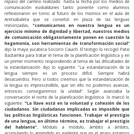
repaso del camino realizado hasta la fecha por los medios de
comunicación euskaldunes tanto ponente como alumnos
reflexionaron en torno al futuro de los mismos en el aula de
Aretxabaleta que se convirtió en plaza de las lenguas
minorizadas,
"comunicarnos en nuestra lengua es un
ejercicio mínimo de dignidad y libertad, nuestros medios
de comunicación obligatoriamente ponen en cuestión la
hegemonía, son herramientas de transformación social”
dijo la maya yucateca Socorro Cauich. El testigo lo recogió Patxi
Baztarrika para tratar el tema de la planificación lingüística y en
un primer momento respondiendo al tema de las dificultades de
la estandarización dijo lo siguiente: “La estandarización de la
lengua siempre es un proceso difícil. Siempre habrá
desacuerdos. Pero si todos creemos que la estandarización de
la lengua es imprescindible, que sin ello no podemos avanzar,
entonces conseguiremos la unidad”. Según avanzaba la
conversación el norte de la planificación lingüística lo marcó lo
siguiente:
"La llave está en la voluntad y cohesión de los
ciudadanos. Sin ciudadanas implicadas es imposible que
las políticas lingüísticas funcionen. Trabajar el prestigio
de una lengua, en último término, es trabajar el prestigio
del hablante”.
Módulo a módulo, ámbito a ámbito,
acumulando lo aprendido es evidente que en el grupo estamos