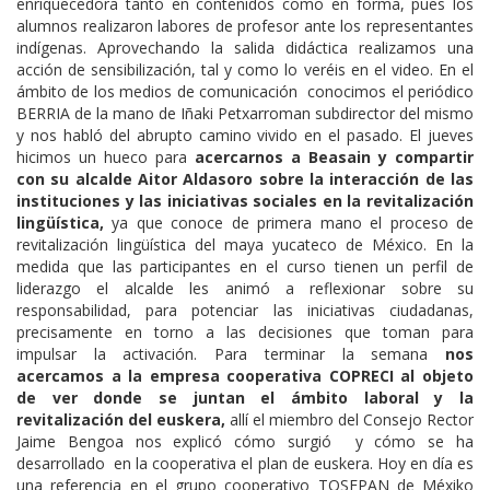
enriquecedora tanto en contenidos como en forma, pues los
alumnos realizaron labores de profesor ante los representantes
indígenas. Aprovechando la salida didáctica realizamos una
acción de sensibilización, tal y como lo veréis en el video. En el
ámbito de los medios de comunicación conocimos el periódico
BERRIA de la mano de Iñaki Petxarroman subdirector del mismo
y nos habló del abrupto camino vivido en el pasado. El jueves
hicimos un hueco para
acercarnos a Beasain y compartir
con su alcalde Aitor Aldasoro sobre la interacción de las
instituciones y las iniciativas sociales en la revitalización
lingüística,
ya que conoce de primera mano el proceso de
revitalización lingüística del maya yucateco de México. En la
medida que las participantes en el curso tienen un perfil de
liderazgo el alcalde les animó a reflexionar sobre su
responsabilidad, para potenciar las iniciativas ciudadanas,
precisamente en torno a las decisiones que toman para
impulsar la activación. Para terminar la semana
nos
acercamos a la empresa cooperativa COPRECI al objeto
de ver donde se juntan el ámbito laboral y la
revitalización del euskera,
allí el miembro del Consejo Rector
Jaime Bengoa nos explicó cómo surgió y cómo se ha
desarrollado en la cooperativa el plan de euskera. Hoy en día es
una referencia en el grupo cooperativo TOSEPAN de Méxiko