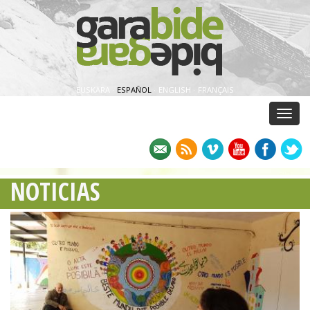
EUSKARA
·
ESPAÑOL
·
ENGLISH
·
FRANÇAIS
Menu
NOTICIAS