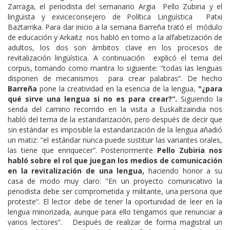
Zarraga, el periodista del semanario Argia Pello Zubiria y el
lingüista y exviceconsejero de Política Lingüística Patxi
Baztarrika. Para dar inicio a la semana Barreña trató el módulo
de educación y Arkaitz nos habló en torno a la alfabetización de
adultos, los dos son ámbitos clave en los procesos de
revitalización lingüística. A continuación explicó el tema del
corpus, tomando como mantra lo siguiente: "todas las lenguas
disponen de mecanismos para crear palabras”. De hecho
Barreña
pone la creatividad en la esencia de la lengua,
"¿para
qué sirve una lengua si no es para crear?”.
Siguiendo la
senda del camino recorrido en la visita a Euskaltzaindia nos
habló del tema de la estandarización, pero después de decir que
sin estándar es imposible la estandarización de la lengua añadió
un matiz: "el estándar nunca puede sustituir las variantes orales,
las tiene que enriquecer”. Posteriormente
Pello Zubiria nos
habló sobre el rol que juegan los medios de comunicación
en la revitalización de una lengua,
haciendo honor a su
casa de modo muy claro: "En un proyecto comunicativo la
periodista debe ser comprometida y militante, una persona que
proteste”. El lector debe de tener la oportunidad de leer en la
lengua minorizada, aunque para ello tengamos que renunciar a
varios lectores”. Después de realizar de forma magistral un