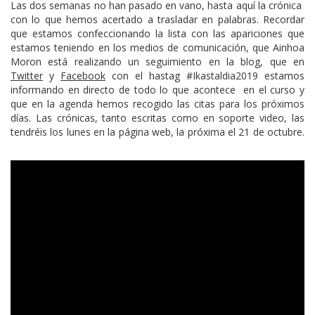
Las dos semanas no han pasado en vano, hasta aquí la crónica
con lo que hemos acertado a trasladar en palabras. Recordar
que estamos confeccionando la lista con las apariciones que
estamos teniendo en los medios de comunicación, que Ainhoa
Moron está realizando un seguimiento en la blog, que en
Twitter
y
Facebook
con el hastag #Ikastaldia2019 estamos
informando en directo de todo lo que acontece en el curso y
que en la agenda hemos recogido las citas para los próximos
días. Las crónicas, tanto escritas como en soporte video, las
tendréis los lunes en la página web, la próxima el 21 de octubre.