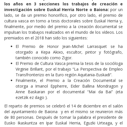
los años en 3 secciones los trabajos de creación e
investigación sobre Euskal Herria Norte o Baiona:
por un
lado, se da un premio honorífico, por otro lado, el premio de
cultura vasca en torno a tesis doctorales sobre Euskal Herria y,
finalmente, por medio del premio a la creación documental se
impulsan los trabajos realizados en el mundo de los vídeos. Los
premiados en el 2018 han sido los siguientes:
El Premio de Honor Jean-Michel Larrasquet se ha
otorgado a Kepa Akixo, escultor, pintor y fotógrafo,
también conocido como Zigor.
El Premio de Cultura Vasca premia la tesis de la socióloga
Virginie Brillant, por el trabajo “La Perspectiva de Empleo
Transfronterizo en la Euro región Aquitania-Euskadi”.
Finalmente, el Premio a la Creación Documental se
otorga a Imanol Eppherre, Eider Ballina Mondragon y
Anne Baskaran por el documental “Mai da Bai” (eta
ezetzik ez dago ).
El reparto de premios se celebró el 14 de diciembre en el salón
del ayuntamiento de Baiona y en el mismo se reunieron más
de 80 personas. Después de tomar la palabra el presidente de
Eusko Ikaskuntza en Ipar Euskal Herria, Eguzki Urteaga, y el