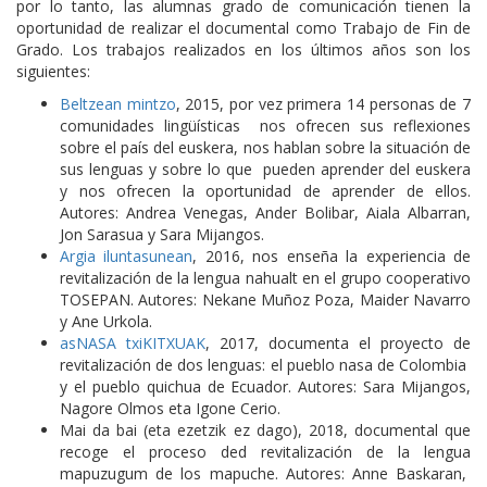
por lo tanto, las alumnas grado de comunicación tienen la
oportunidad de realizar el documental como Trabajo de Fin de
Grado. Los trabajos realizados en los últimos años son los
siguientes:
Beltzean mintzo
, 2015, por vez primera 14 personas de 7
comunidades lingüísticas nos ofrecen sus reflexiones
sobre el país del euskera, nos hablan sobre la situación de
sus lenguas y sobre lo que pueden aprender del euskera
y nos ofrecen la oportunidad de aprender de ellos.
Autores: Andrea Venegas, Ander Bolibar, Aiala Albarran,
Jon Sarasua y Sara Mijangos.
Argia iluntasunean
, 2016, nos enseña la experiencia de
revitalización de la lengua nahualt en el grupo cooperativo
TOSEPAN. Autores: Nekane Muñoz Poza, Maider Navarro
y Ane Urkola.
asNASA txiKITXUAK
, 2017, documenta el proyecto de
revitalización de dos lenguas: el pueblo nasa de Colombia
y el pueblo quichua de Ecuador. Autores: Sara Mijangos,
Nagore Olmos eta Igone Cerio.
Mai da bai (eta ezetzik ez dago), 2018, documental que
recoge el proceso ded revitalización de la lengua
mapuzugum de los mapuche. Autores: Anne Baskaran,