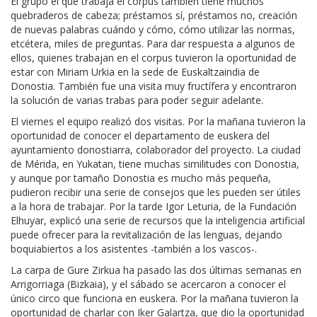
El grupo el que trabaja el corpus también tiene muchos
quebraderos de cabeza; préstamos sí, préstamos no, creación
de nuevas palabras cuándo y cómo, cómo utilizar las normas,
etcétera, miles de preguntas. Para dar respuesta a algunos de
ellos, quienes trabajan en el corpus tuvieron la oportunidad de
estar con Miriam Urkia en la sede de Euskaltzaindia de
Donostia. También fue una visita muy fructífera y encontraron
la solución de varias trabas para poder seguir adelante.
El viernes el equipo realizó dos visitas. Por la mañana tuvieron la
oportunidad de conocer el departamento de euskera del
ayuntamiento donostiarra, colaborador del proyecto. La ciudad
de Mérida, en Yukatan, tiene muchas similitudes con Donostia,
y aunque por tamaño Donostia es mucho más pequeña,
pudieron recibir una serie de consejos que les pueden ser útiles
a la hora de trabajar. Por la tarde Igor Leturia, de la Fundación
Elhuyar, explicó una serie de recursos que la inteligencia artificial
puede ofrecer para la revitalización de las lenguas, dejando
boquiabiertos a los asistentes -también a los vascos-.
La carpa de Gure Zirkua ha pasado las dos últimas semanas en
Arrigorriaga (Bizkaia), y el sábado se acercaron a conocer el
único circo que funciona en euskera. Por la mañana tuvieron la
oportunidad de charlar con Iker Galartza, que dio la oportunidad