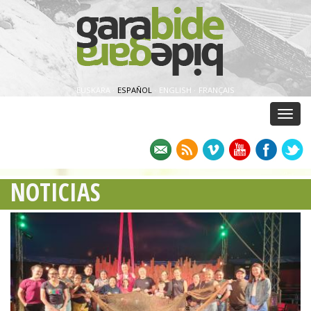
EUSKARA
·
ESPAÑOL
·
ENGLISH
·
FRANÇAIS
Menu
NOTICIAS