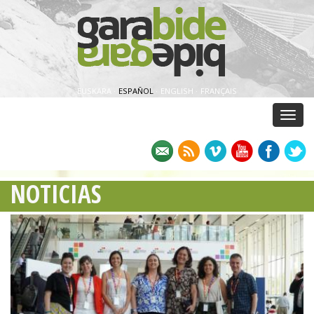
EUSKARA
·
ESPAÑOL
·
ENGLISH
·
FRANÇAIS
Menu
NOTICIAS