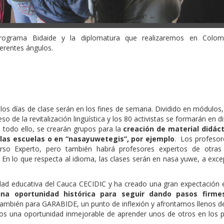
el programa Bidaide y la diplomatura que realizaremos en Colo
erentes ángulos.
y los días de clase serán en los fines de semana. Dividido en módulos
o de la revitalización lingüística y los 80 activistas se formarán en d
e todo ello, se crearán grupos para la
creación de material didáct
n las escuelas o en “nasayuwetegis”, por ejemplo
. Los profesor
rso Experto, pero también habrá profesores expertos de otras
 En lo que respecta al idioma, las clases serán en nasa yuwe, a exc
dad educativa del Cauca CECIDIC y ha creado una gran expectación e
a oportunidad histórica para seguir dando pasos firme
 también para GARABIDE, un punto de inflexión y afrontamos llenos d
os una oportunidad inmejorable de aprender unos de otros en los 