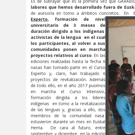
Es de subrayar que es la primera vez que GARABID
labores que hemos desarrollado fuera d
e Eusk
de asesoría en torno a ámbitos concretos.
En E
Experto
, formación de nivel
universitario de 3 meses de
duración dirigido a los indígenas
activistas de la lengua en el cual
los participantes, al volver a sus
comunidades ponen en marcha
proyectos relativos al curso
. En las
ediciones realizadas hasta la fecha 6
nasas han tomado parte en el Curso
Experto y, claro, han trabajado 6
proyectos de revitalización. Además
de todo ello, en el año 2017 pusimos
en marcha el Curso Intensivo,
formación dirigida a los líderes
indígenas en torno a la revitalización
de las lenguas y, gracias a ello, dos
miembros de la comunidad nasa
estuvieron durante un mes en Euskal
Herria. De cara al futuro, entre
septiembre y diciembre, en la edición