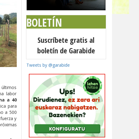
BOLETÍN
Suscríbete gratis al
boletín de Garabide
Tweets by @garabide
 últimos
na labor
ena a 40
tica para
no a 500
 fuerza y
 próximas