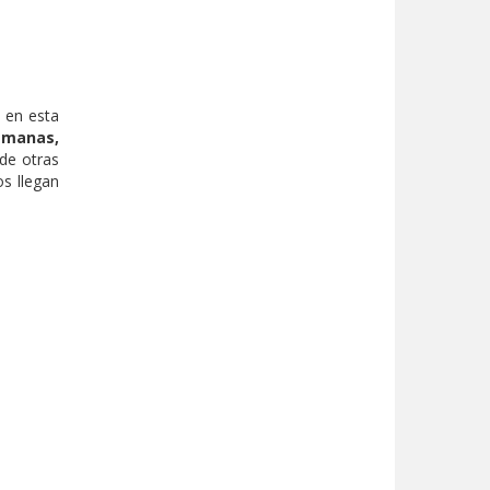
 en esta
emanas,
 de otras
os llegan