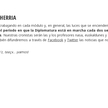
 HERRIA
trabajando en cada módulo y, en general, las luces que se encienden
el período en que la Diplomatura está en marcha cada dos s
s
. Nuestras cronistas serán las y los profesores nasa, euskaldunes y
ién difundiremos a través de
Facebook
y
Twitter
las noticias que n
e'z, teeçx
… ¡vamos!