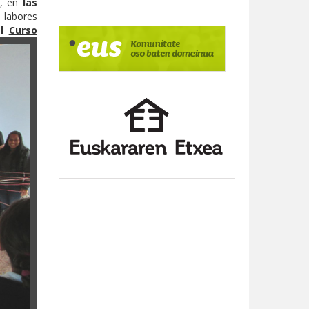
, en
las
,
labores
el
Curso