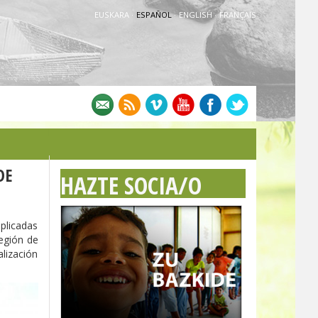
EUSKARA
·
ESPAÑOL
·
ENGLISH
·
FRANÇAIS
DE
HAZTE SOCIA/O
aplicadas
región de
alización