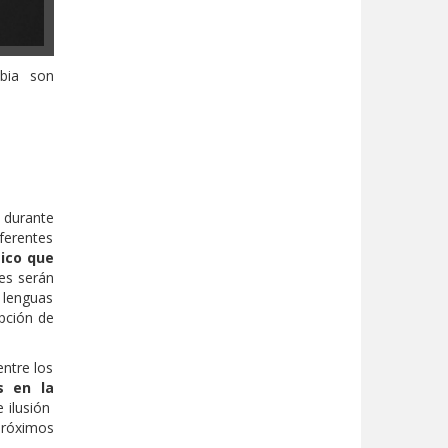
mbia son
, durante
iferentes
ico
que
es serán
 lenguas
epción de
ntre los
s en la
e ilusión
próximos