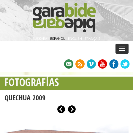
EUSKARA
·
ESPAÑOL
·
ENGLISH
·
FRANÇAIS
Menu
FOTOGRAFÍAS
QUECHUA 2009