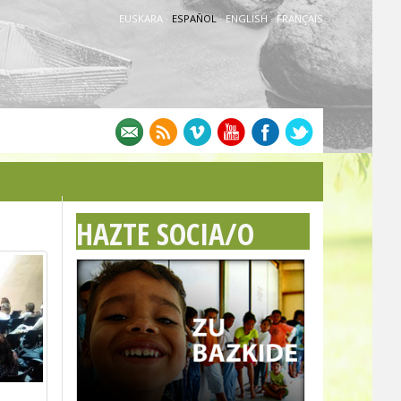
EUSKARA
·
ESPAÑOL
·
ENGLISH
·
FRANÇAIS
HAZTE SOCIA/O