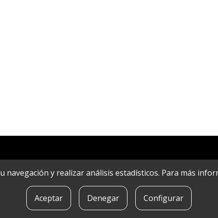
r su navegación y realizar análisis estadísticos. Para más in
Aceptar
Denegar
Configurar
POLíTICA DE COOKIES
|
CONTACTO