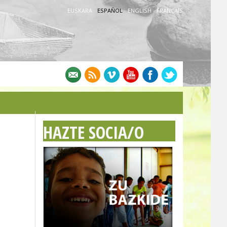
EUSKARA
·
ESPAÑOL
·
ENGLISH
·
FRANÇAIS
HAZTE SOCIA/O