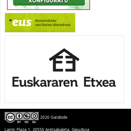
2020 Garabide
Larrin Plaza 1, 20550 Aretxabaleta, Gipuzkoa