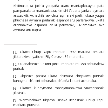
Khitinakatixa jach’a yatiqaña utaru mantapkatayna pata
pampanakata mantanisaxa, kimsiri t’aqana janiwa aymara
arsxapxiti. Achachila awichxa aymaraki parli, ukata yuqas
phuchasa aymara parlaraki español aru parlarakiwa, ukata
allchinakaxa español aruki parlxaraki, ukjamakiwa aka
aymara aru tuqita.
[1]
Ukaxa Chuqi Yapu markan 1997 marana arst’ata
jikitarakiwa, yatichiri Fily Cortez , 86 maranita.
[2]
Ukjanakaruxa Ch’umi junt’u markata muxsa achunakaw
puriraki.
[3]
Ukjaruxa patata ukata qhirwata chiqakiwa puriraki
kunayma ch’uqini achunaka, ch’uxña llaqani achunaka.
[4]
Ukanxa kunaymana manq’añanakawa yuwanisataki
jikisiraki.
[5]
Warminakawa ukjama isinaka uchasiraki Chuqi Yapu
markaru purisina.