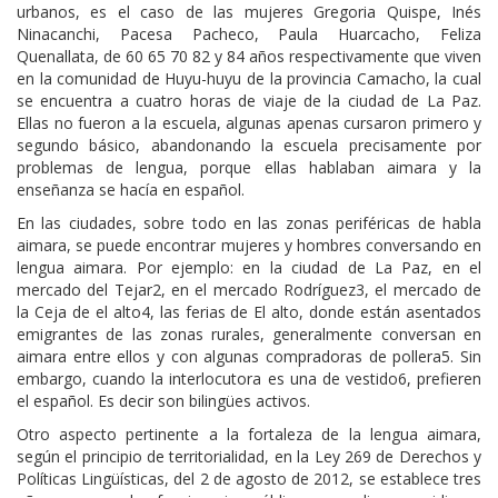
urbanos, es el caso de las mujeres Gregoria Quispe, Inés
Ninacanchi, Pacesa Pacheco, Paula Huarcacho, Feliza
Quenallata, de 60 65 70 82 y 84 años respectivamente que viven
en la comunidad de Huyu-huyu de la provincia Camacho, la cual
se encuentra a cuatro horas de viaje de la ciudad de La Paz.
Ellas no fueron a la escuela, algunas apenas cursaron primero y
segundo básico, abandonando la escuela precisamente por
problemas de lengua, porque ellas hablaban aimara y la
enseñanza se hacía en español.
En las ciudades, sobre todo en las zonas periféricas de habla
aimara, se puede encontrar mujeres y hombres conversando en
lengua aimara. Por ejemplo: en la ciudad de La Paz, en el
mercado del Tejar2, en el mercado Rodríguez3, el mercado de
la Ceja de el alto4, las ferias de El alto, donde están asentados
emigrantes de las zonas rurales, generalmente conversan en
aimara entre ellos y con algunas compradoras de pollera5. Sin
embargo, cuando la interlocutora es una de vestido6, prefieren
el español. Es decir son bilingües activos.
Otro aspecto pertinente a la fortaleza de la lengua aimara,
según el principio de territorialidad, en la Ley 269 de Derechos y
Políticas Lingüísticas, del 2 de agosto de 2012, se establece tres