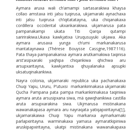
Aymara aruxa wali ch’amampi sartasarakiwa khaysa
collao amstaxa inti jalsu tuqirusa, ukjamaraki aynachaxa
inti jalsu tuqirusa ch’iqitatatayna, uka chiqanakaxa
cordillera occidental ukxankarakiwa. ukjamarusa pata
pampanakampi ukata Titi Qarqa qutampi
saririrakiwa.Ukaxa kawkjatixa Uruqusuyuki ukjawa. Aka
aymara arusaxa yunga ch’umi markanakarusa
mantataynawa (Thérese Bouysse Cassgne,1987:116).
Pata thaya pampanakanxa aymara arutkamakiwa taqinisa
arst’asipxaraki yaqhipa chiqankiwa qhichwa aru
arsupxaritayna, kawkjantixa qhuyalanaka apsupki
uksatuqinakankiwa.
Nayra colonia, ukjamaraki republica uka pachanakaxa
Chuqi Yapu, Ururu, P’utuxsi markankirinakasa ukjamaraki
Qucha Pampana pata pampa markankirinakasa taqiniwa
aymara aruta arsusipxana siwa, mä qawqhanikiwa castilla
aruta arsupxarakina siwa. Ukjmarusa mistinakana
wawanakapasa aymara aru nayraqata yatiqapxiritayna
[1]
,
ukjamarakaiwa Chuqi Yapu markanxa aymarkamaki
parlapxiritayna. warminakaxa yamasa aymaratkipiniwa
aruskipapxiritayna, ukatpi mistinakana wawanakapaxa