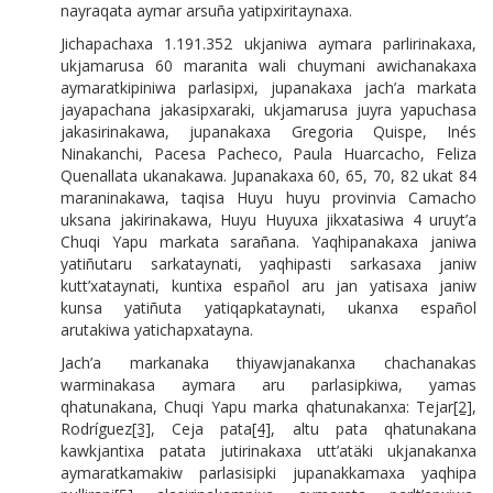
nayraqata aymar arsuña yatipxiritaynaxa.
Jichapachaxa 1.191.352 ukjaniwa aymara parlirinakaxa,
ukjamarusa 60 maranita wali chuymani awichanakaxa
aymaratkipiniwa parlasipxi, jupanakaxa jach’a markata
jayapachana jakasipxaraki, ukjamarusa juyra yapuchasa
jakasirinakawa, jupanakaxa Gregoria Quispe, Inés
Ninakanchi, Pacesa Pacheco, Paula Huarcacho, Feliza
Quenallata ukanakawa. Jupanakaxa 60, 65, 70, 82 ukat 84
maraninakawa, taqisa Huyu huyu provinvia Camacho
uksana jakirinakawa, Huyu Huyuxa jikxatasiwa 4 uruyt’a
Chuqi Yapu markata sarañana. Yaqhipanakaxa janiwa
yatiñutaru sarkataynati, yaqhipasti sarkasaxa janiw
kutt’xataynati, kuntixa español aru jan yatisaxa janiw
kunsa yatiñuta yatiqapkataynati, ukanxa español
arutakiwa yatichapxatayna.
Jach’a markanaka thiyawjanakanxa chachanakas
warminakasa aymara aru parlasipkiwa, yamas
qhatunakana, Chuqi Yapu marka qhatunakanxa: Tejar
[2]
,
Rodríguez
[3]
, Ceja pata
[4]
, altu pata qhatunakana
kawkjantixa patata jutirinakaxa utt’atäki ukjanakanxa
aymaratkamakiw parlasisipki jupanakkamaxa yaqhipa