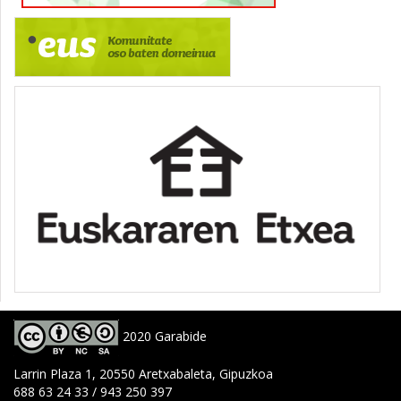
2020 Garabide
Larrin Plaza 1, 20550 Aretxabaleta, Gipuzkoa
688 63 24 33 / 943 250 397