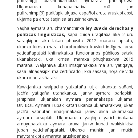
pullirani
[5]
alasirinakampixa aymarata parlt’apxiwa.
Ukjamarusa kunapachatixa mä jan
pulliranimpi
[6]
parlt’apki ukjaxa español aruta aruskipt’apxi,
ukjama pä aruta taqinisa arsusirinakawa.
Yaqha aymara aru ch’amanchirixa
ley 269 de derechos y
políticas lingüísticas,
sapa chiqa uraqitaxa aka 2 uru
saraqkipan aka lakan phaxsita 2012 marana apsuta,
ukanxa kimsa mara churatarakiwa kawkiri indígena arsu
yatiqañapataki khitinakatixa funcionarios públicos sataki
ukanakataki, uka kimsa maraxa phuqhasxiwa 2015
marana. Waljaniwa ukan irnaqirinakaxa mä aru yatiqaya,
sasa jalnaqasipki mä certificado jikxa sasasa, hoja de vida
ukaru iqantasiñataki.
Kawkjantixa walpacha yatxataña utjki ukanxa: sañäni,
Jach’a yatiqaña utanakanxa, janiw aymara parlapkiti.
Janipinisa ukjanakan aymara parlañakaspa ukjama.
UNIBOL Aymara Tupak Katari ukanxa ukjamarakiwa, ukan
jach’a yatiñutan irnaqirinakaxa janiw aliqa ukjamakxa
aymara arsupkiti. Ukjamarusa yaqhipa yatichirinakana
amuyupatakixa aymara aruxa janiw kunati wakisirikisa
jupan yatichañapataki. Ukanxa munkiri jani mukiri
mayitarakipi aymarata aruskipañaxa.