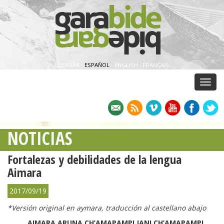
EUSKARA
·
ESPAÑOL
·
ENGLISH
·
FRANÇAIS
Menu
NOTICIAS
Fortalezas y debilidades de la lengua
Aimara
2017/09/19
*
Versión original en aymara, traducción al castellano abajo
AIMARA ARUNA CH’AMAPAMPI JANI CH’AMAPAMPI