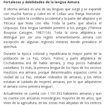
Fortalezas y debilidades de la lengua Aimara
El idioma aimara es una de las lenguas que surge y se expande
con mucha fuerza y cubre en el Collao una franja Noroeste-
Sudeste sobre la cordillera occidental y la parte del altiplano y el
Titicaca que linda con ella. Toda la parte que abarca el
Urqusuyu. Esta lengua también penetró a los yungas (Thérese
Bouysse Cassgne, 1987:116). Toda la zona altiplánica se
distingue por ser una región eminentemente aimara con
excepción de algunas regiones mineras donde prevalece el
quechua.
Durante la época colonial y republicana la mayor parte de la
población de La Paz, Oruro, Potosí, y parte altiplánica de
Cochabamba era de habla aimara, y muy pocos hablaban
castellano. Es más, la primera lengua de los hijos de los vecinos
mestizos era aimara, porque determinados espacios como la
ciudad de La Paz, estaban rodeados de aimaras, y los niños
estaban al cuidado de mujeres aimaras, por lo que adquirieron
el aimara como primera lengua1.
Actualmente se cuenta con 1.191.352 hablantes aimaras y aun
se cuenta con ancianas monolingües mayores de 60 años, que
viven de la agricultura, en las zonas más alejadas de los centros