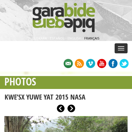
EUSKARA
·
ESPAÑOL
·
ENGLISH
·
FRANÇAIS
Menu
PHOTOS
KWE’SX YUWE YAT 2015 NASA