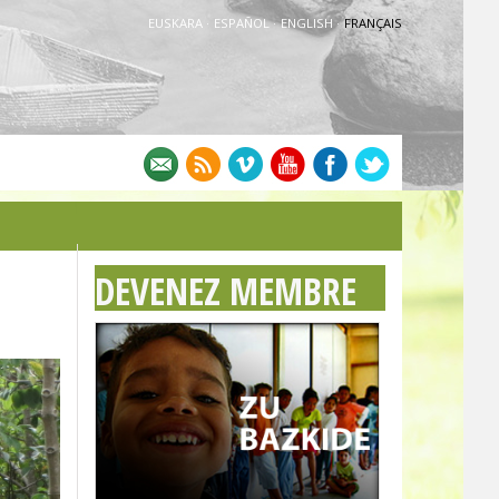
EUSKARA
·
ESPAÑOL
·
ENGLISH
·
FRANÇAIS
DEVENEZ MEMBRE