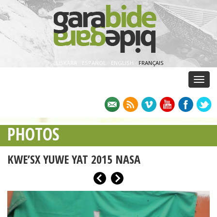
EUSKARA
·
ESPAÑOL
·
ENGLISH
·
FRANÇAIS
Menu
PHOTOS
KWE’SX YUWE YAT 2015 NASA