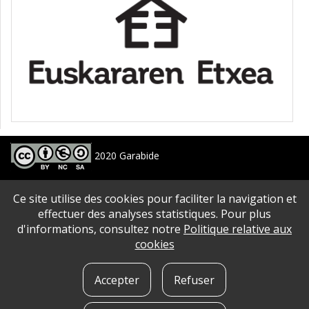
2020 Garabide
Larrin Plaza 1, 20550 Aretxabaleta, Gipuzkoa
Ce site utilise des cookies pour faciliter la navigation et
688 63 24 33 / 943 250 397
garabide[arroba]garabide[puntu]eus
effectuer des analyses statistiques. Pour plus
d'informations, consultez notre
Politique relative aux
PLAN DU SITE
|
ACCESSIBILITé
|
AVERTISSEMENT
|
POLITIQUE DE CONFIDENTIALITé
|
cookies
QUE SONT LES COOKIES?
|
CONTACT
Accepter
Refuser