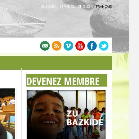
EUSKARA
·
ESPAÑOL
·
ENGLISH
·
FRANÇAIS
DEVENEZ MEMBRE