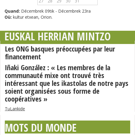
27
28
29
30
31
Quand:
Décembrek 09tik - Décembrek 23ra
Où:
kultur etxean, Orion.
EUSKAL HERRIAN MINTZO
Les ONG basques préoccupées par leur
financement
Iñaki González : « Les membres de la
communauté mixe ont trouvé très
intéressant que les ikastolas de notre pays
soient organisées sous forme de
coopératives »
TuLankide
MOTS DU MONDE