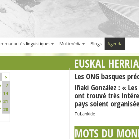
mmunautés linguistiques
Multimédia
Blogs
Agenda
EUSKAL HERRI
Les ONG basques préo
>
6
7
Iñaki González : « L
3
14
ont trouvé très intér
0
21
pays soient organisé
7
28
TuLankide
MOTS DU MON