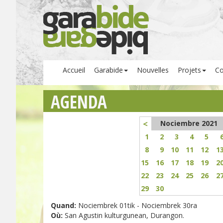
Accueil
Garabide
Nouvelles
Projets
Co
AGENDA
<
Nociembre 2021
1
2
3
4
5
8
9
10
11
12
1
15
16
17
18
19
2
22
23
24
25
26
2
29
30
Quand:
Nociembrek 01tik - Nociembrek 30ra
Où:
San Agustin kulturgunean, Durangon.