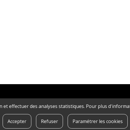
ion et effectuer des analyses statistiques. Pour plus d'inform
Accepter
Refuser
Paramétrer les cookies
IDENTIALITé
|
QUE SONT LES COOKIES?
|
CONTACT