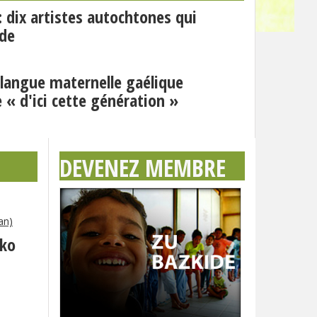
 : dix artistes autochtones qui
nde
angue maternelle gaélique
 « d'ici cette génération »
DEVENEZ MEMBRE
an)
eko