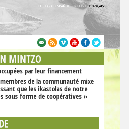
EUSKARA
·
ESPAÑOL
·
ENGLISH
·
FRANÇAIS
AN MINTZO
ccupées par leur financement
es membres de la communauté mixe
essant que les ikastolas de notre
es sous forme de coopératives »
DE