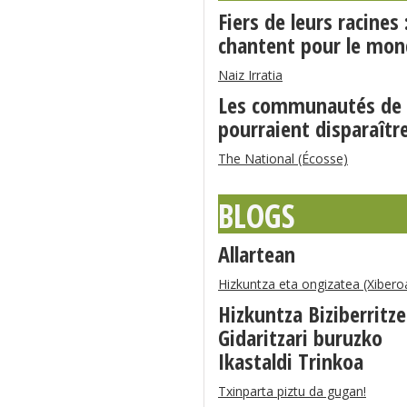
Fiers de leurs racines
chantent pour le mo
Naiz Irratia
Les communautés de l
pourraient disparaître
The National (Écosse)
BLOGS
Allartean
Hizkuntza eta ongizatea (Xibero
Hizkuntza Biziberritz
Gidaritzari buruzko
Ikastaldi Trinkoa
Txinparta piztu da gugan!